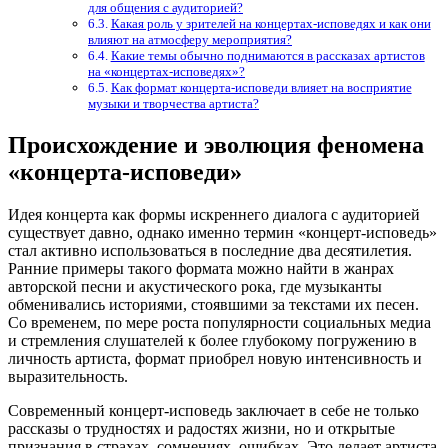
для общения с аудиторией?
Какая роль у зрителей на концертах-исповедях и как они
влияют на атмосферу мероприятия?
Какие темы обычно поднимаются в рассказах артистов
на «концертах-исповедях»?
Как формат концерта-исповеди влияет на восприятие
музыки и творчества артиста?
Происхождение и эволюция феномена
«концерта-исповеди»
Идея концерта как формы искреннего диалога с аудиторией
существует давно, однако именно термин «концерт-исповедь»
стал активно использоваться в последние два десятилетия.
Ранние примеры такого формата можно найти в жанрах
авторской песни и акустического рока, где музыканты
обменивались историями, стоявшими за текстами их песен.
Со временем, по мере роста популярности социальных медиа
и стремления слушателей к более глубокому погружению в
личность артиста, формат приобрел новую интенсивность и
выразительность.
Современный концерт-исповедь заключает в себе не только
рассказы о трудностях и радостях жизни, но и открытые
признания в страхах, сомнениях, ошибках. Это делает артиста