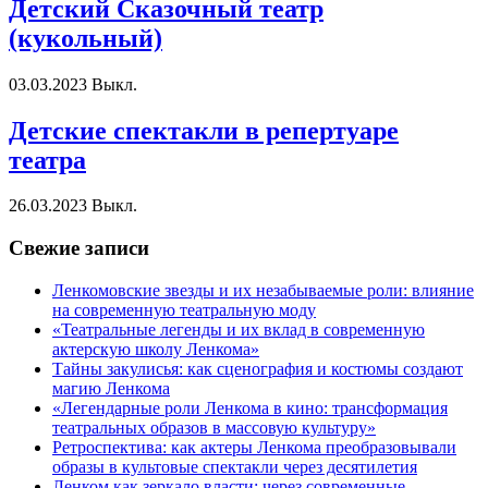
Детский Сказочный театр
(кукольный)
03.03.2023
Выкл.
Детские спектакли в репертуаре
театра
26.03.2023
Выкл.
Свежие записи
Ленкомовские звезды и их незабываемые роли: влияние
на современную театральную моду
«Театральные легенды и их вклад в современную
актерскую школу Ленкома»
Тайны закулисья: как сценография и костюмы создают
магию Ленкома
«Легендарные роли Ленкома в кино: трансформация
театральных образов в массовую культуру»
Ретроспектива: как актеры Ленкома преобразовывали
образы в культовые спектакли через десятилетия
Ленком как зеркало власти: через современные