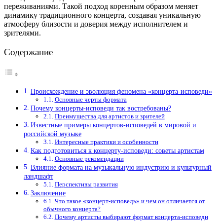
переживаниями. Такой подход коренным образом меняет
динамику традиционного концерта, создавая уникальную
атмосферу близости и доверия между исполнителем и
зрителями.
Содержание
Происхождение и эволюция феномена «концерта-исповеди»
Основные черты формата
Почему концерты-исповеди так востребованы?
Преимущества для артистов и зрителей
Известные примеры концертов-исповедей в мировой и
российской музыке
Интересные практики и особенности
Как подготовиться к концерту-исповеди: советы артистам
Основные рекомендации
Влияние формата на музыкальную индустрию и культурный
ландшафт
Перспективы развития
Заключение
Что такое «концерт-исповедь» и чем он отличается от
обычного концерта?
Почему артисты выбирают формат концерта-исповеди