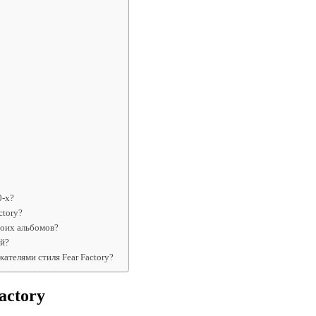
0-х?
ctory?
воих альбомов?
ой?
ателями стиля Fear Factory?
actory