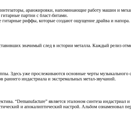
интезаторы, аранжировки, напоминающие работу машин и меха
 гитарные партии с бласт-битами.
 гитарные риффы, которые создают ощущение драйва и напора.
 оставивших значимый след в истории металла. Каждый релиз от
пы. Здесь уже прослеживаются основные черты музыкального ст
ов раннего индастриала и экстремальных метал-звучаний.
ива. “Demanufacture” является эталоном синтеза индастриал и 
тический и апокалиптический настрой. Альбом ознаменовал пер