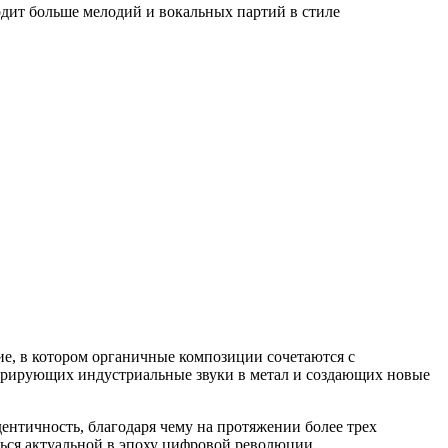
одит больше мелодий и вокальных партий в стиле
ие, в котором органичные композиции сочетаются с
егрирующих индустриальные звуки в метал и создающих новые
ентичность, благодаря чему на протяжении более трех
ться актуальной в эпоху цифровой революции.