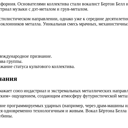
лифорния. Основателями коллектива стали вокалист Бертон Белл 
триал музыки с дэт-металом и грув-металом.
и стилистическом направлении, однако уже к середине десятилет
 поклонников металла. Уникальная смесь мрачных, механистичны
 международное признание.
ава группы.
ание статуса культового коллектива.
чания
тражает союз индастриал и экстремальных металлических направл
ским» ощущением, создающим атмосферу футуристической мета
ние программируемых ударных (например, через драм-машины и
ется одновременно технологичным и живым. Вокал Бёртона Белл
убины.