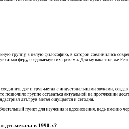
альную группу, а целую философию, в которой соединились совр
 атмосферу, создаваемую их треками. Для музыкантов же Fear F
соединить дэт и грув-метал с индустриальными звуками, создав
то позволило группе оставаться актуальной на протяжении десят
ндастриал дэт/грув-метал ощущается и сегодня.
 обязательный пункт для изучения и вдохновения, ведь именно че
л дэт-метала в 1990-х?