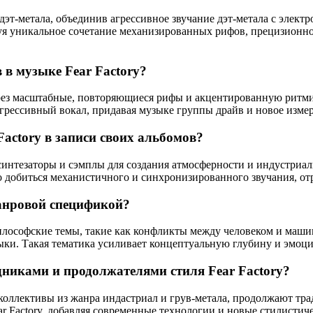
л дэт-метала, объединив агрессивное звучание дэт-метала с эле
ируя уникальное сочетание механизированных рифов, прецизионн
 в музыке Fear Factory?
 через масштабные, повторяющиеся рифы и акцентированную ри
рессивный вокал, придавая музыке группы драйв и новое измере
Factory в записи своих альбомов?
 синтезаторы и сэмплы для создания атмосферности и индустриа
о добиться механистичного и синхронизированного звучания, о
жанровой спецификой?
философские темы, такие как конфликты между человеком и маши
ыки. Такая тематика усиливает концептуальную глубину и эмоц
никами и продолжателями стиля Fear Factory?
 коллективы из жанра индастриал и грув-метала, продолжают тра
r Factory, добавляя современные технологии и новые стилистиче