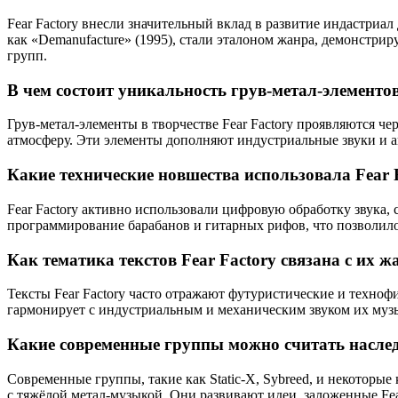
Fear Factory внесли значительный вклад в развитие индастриа
как «Demanufacture» (1995), стали эталоном жанра, демонстр
групп.
В чем состоит уникальность грув-метал-элементов
Грув-метал-элементы в творчестве Fear Factory проявляются
атмосферу. Эти элементы дополняют индустриальные звуки и аг
Какие технические новшества использовала Fear 
Fear Factory активно использовали цифровую обработку звука,
программирование барабанов и гитарных рифов, что позволил
Как тематика текстов Fear Factory связана с их 
Тексты Fear Factory часто отражают футуристические и техно
гармонирует с индустриальным и механическим звуком их муз
Какие современные группы можно считать наслед
Современные группы, такие как Static-X, Sybreed, и некоторые
с тяжёлой метал-музыкой. Они развивают идеи, заложенные Fea