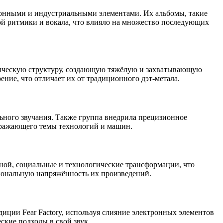
ктронными и индустриальными элементами. Их альбомы, такие
ой ритмики и вокала, что влияло на множество последующих
тмическую структуру, создающую тяжёлую и захватывающую
ние, что отличает их от традиционного дэт-метала.
льного звучания. Также группа внедрила прецизионное
тражающего темы технологий и машин.
ной, социальные и технологические трансформации, что
иональную напряжённость их произведений.
диции Fear Factory, используя слияние электронных элементов
ские подходы в свой звук.