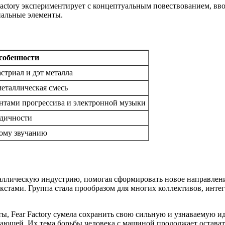
Factory экспериментирует с концептуальным повествованием, вв
иальные элементы.
собенности
стриал и дэт металла
еталлическая смесь
нтами прогрессива и электронной музыки
одичности
кому звучанию
еталлическую индустрию, помогая сформировать новое направлен
стами. Группа стала прообразом для многих коллективов, инт
ы, Fear Factory сумела сохранить свою сильную и узнаваемую ид
пающей. Их тема борьбы человека с машиной продолжает остава