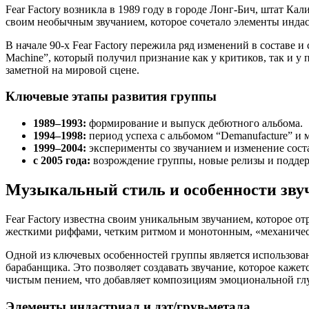
Fear Factory возникла в 1989 году в городе Лонг-Бич, штат Ка
своим необычным звучанием, которое сочетало элементы индас
В начале 90-х Fear Factory пережила ряд изменений в составе 
Machine”, который получил признание как у критиков, так и у
заметной на мировой сцене.
Ключевые этапы развития группы
1989–1993:
формирование и выпуск дебютного альбома.
1994–1998:
период успеха с альбомом “Demanufacture” и
1999–2004:
эксперименты со звучанием и изменение сост
с 2005 года:
возрождение группы, новые релизы и поддерж
Музыкальный стиль и особенности зву
Fear Factory известна своим уникальным звучанием, которое о
жесткими риффами, четким ритмом и монотонным, «механиче
Одной из ключевых особенностей группы является использова
барабанщика. Это позволяет создавать звучание, которое каж
чистым пением, что добавляет композициям эмоциональной гл
Элементы индастриал и дэт/грув-метала