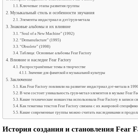
Ключевые этапы развития группы
Музыкальный стиль и особенности звучания
Элементы индастриал и дэт/грув-метала
Знаковые альбомы и их влияние
“Soul of a New Machine” (1992)
“Demanufacture” (1995)
“Obsolete” (1998)
Таблица: Основные альбомы Fear Factory
Влияние и наследие Fear Factory
Распространённые темы в творчестве
Значение для фанатской и музыкальной культуры
Заключение
Как Fear Factory повлияли на развитие индастриал дэт-метала в 199
В чем состоит уникальность грув-метал-элементов в музыке Fear Fa
Какие технические новшества использовала Fear Factory в записи с
Как тематика текстов Fear Factory связана с их жанровой специфик
Какие современные группы можно считать наследниками и продолж
История создания и становления Fear F