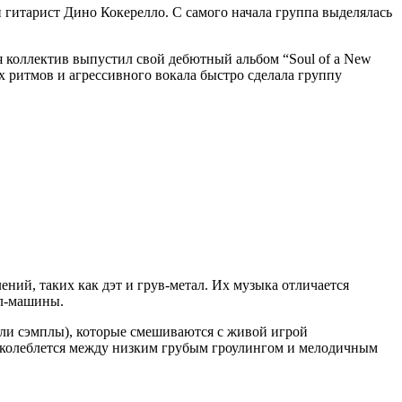
и гитарист Дино Кокерелло. С самого начала группа выделялась
ия коллектив выпустил свой дебютный альбом “Soul of a New
х ритмов и агрессивного вокала быстро сделала группу
ений, таких как дэт и грув-метал. Их музыка отличается
л-машины.
ли сэмплы), которые смешиваются с живой игрой
а колеблется между низким грубым гроулингом и мелодичным