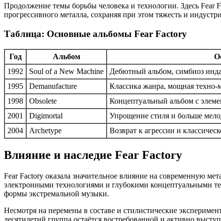
Продолжение темы борьбы человека и технологии. Здесь Fear 
прогрессивного металла, сохраняя при этом тяжесть и индустр
Таблица: Основные альбомы Fear Factory
Год
Альбом
О
1992
Soul of a New Machine
Дебютный альбом, симбиоз инда
1995
Demanufacture
Классика жанра, мощная техно-м
1998
Obsolete
Концептуальный альбом с элеме
2001
Digimortal
Упрощение стиля и больше мел
2004
Archetype
Возврат к агрессии и классичес
Влияние и наследие Fear Factory
Fear Factory оказала значительное влияние на современную м
электронными технологиями и глубокими концептуальными тек
формы экстремальной музыки.
Несмотря на перемены в составе и стилистические эксперимент
десятилетий группа остаётся востребованной и активно высту