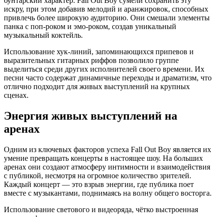
бунтарский характер. Fall Out Boy сумели сохранить эту
искру, при этом добавив мелодий и аранжировок, способных
привлечь более широкую аудиторию. Они смешали элементы
панка с поп-роком и эмо-роком, создав уникальный
музыкальный коктейль.
Использование хук-линий, запоминающихся припевов и
выразительных гитарных риффов позволило группе
выделиться среди других исполнителей своего времени. Их
песни часто содержат динамичные переходы и драматизм, что
отлично подходит для живых выступлений на крупных
сценах.
Энергия живых выступлений на
аренах
Одним из ключевых факторов успеха Fall Out Boy является их
умение превращать концерты в настоящее шоу. На больших
аренах они создают атмосферу интимности и взаимодействия
с публикой, несмотря на огромное количество зрителей.
Каждый концерт — это взрыв энергии, где публика поет
вместе с музыкантами, поднимаясь на волну общего восторга.
Использование светового и видеоряда, чётко выстроенная