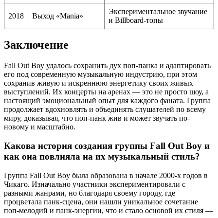
Экспериментальное звучание
2018
Выход «Mania»
и Billboard-топы
Заключение
Fall Out Boy удалось сохранить дух поп-панка и адаптировать
его под современную музыкальную индустрию, при этом
сохранив живую и искреннюю энергетику своих живых
выступлений. Их концерты на аренах — это не просто шоу, а
настоящий эмоциональный опыт для каждого фаната. Группа
продолжает вдохновлять и объединять слушателей по всему
миру, доказывая, что поп-панк жив и может звучать по-
новому и масштабно.
Какова история создания группы Fall Out Boy и
как она повлияла на их музыкальный стиль?
Группа Fall Out Boy была образована в начале 2000-х годов в
Чикаго. Изначально участники экспериментировали с
разными жанрами, но благодаря своему городу, где
процветала панк-сцена, они нашли уникальное сочетание
поп-мелодий и панк-энергии, что и стало основой их стиля —