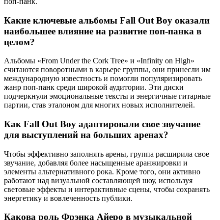
поп-панк.
Какие ключевые альбомы Fall Out Boy оказали
наибольшее влияние на развитие поп-панка в
целом?
Альбомы «From Under the Cork Tree» и «Infinity on High»
считаются поворотными в карьере группы, они принесли им
международную известность и помогли популяризировать
жанр поп-панк среди широкой аудитории. Эти диски
подчеркнули эмоциональные тексты и энергичные гитарные
партии, став эталоном для многих новых исполнителей.
Как Fall Out Boy адаптировали свое звучание
для выступлений на больших аренах?
Чтобы эффективно заполнять арены, группа расширила свое
звучание, добавляя более насыщенные аранжировки и
элементы альтернативного рока. Кроме того, они активно
работают над визуальной составляющей шоу, используя
световые эффекты и интерактивные сцены, чтобы сохранять
энергетику и вовлеченность публики.
Какова роль Фрэнка Айеро в музыкальной