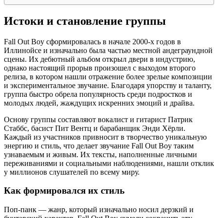
Истоки и становление группы
Fall Out Boy сформировалась в начале 2000-х годов в
Иллинойсе и изначально была частью местной андеграундной
сцены. Их дебютный альбом открыл двери в индустрию,
однако настоящий прорыв произошел с выходом второго
релиза, в котором нашли отражение более зрелые композиции
и экспериментальное звучание. Благодаря упорству и таланту,
группа быстро обрела популярность среди подростков и
молодых людей, жаждущих искренних эмоций и драйва.
Основу группы составляют вокалист и гитарист Патрик
Стаббс, басист Пит Вентц и барабанщик Энди Хёрли.
Каждый из участников привносит в творчество уникальную
энергию и стиль, что делает звучание Fall Out Boy таким
узнаваемым и живым. Их тексты, наполненные личными
переживаниями и социальными наблюдениями, нашли отклик
у миллионов слушателей по всему миру.
Как формировался их стиль
Поп-панк — жанр, который изначально носил дерзкий и