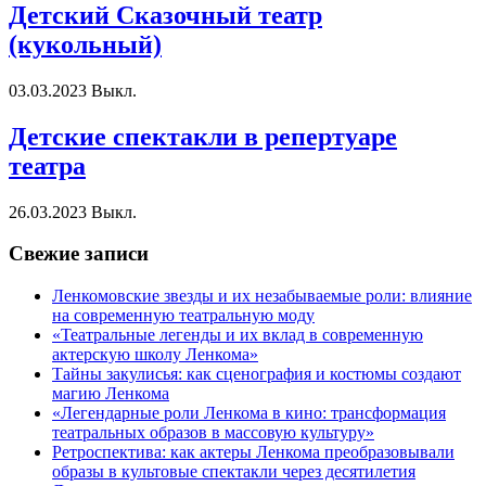
Детский Сказочный театр
(кукольный)
03.03.2023
Выкл.
Детские спектакли в репертуаре
театра
26.03.2023
Выкл.
Свежие записи
Ленкомовские звезды и их незабываемые роли: влияние
на современную театральную моду
«Театральные легенды и их вклад в современную
актерскую школу Ленкома»
Тайны закулисья: как сценография и костюмы создают
магию Ленкома
«Легендарные роли Ленкома в кино: трансформация
театральных образов в массовую культуру»
Ретроспектива: как актеры Ленкома преобразовывали
образы в культовые спектакли через десятилетия