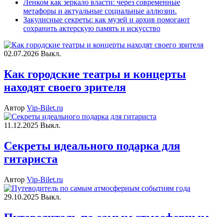
Ленком как зеркало власти: через современные
метафоры и актуальные социальные аллюзии.
Закулисные секреты: как музей и архив помогают
сохранить актерскую память и искусство
02.07.2026
Выкл.
Как городские театры и концерты
находят своего зрителя
Автор
Vip-Bilet.ru
11.12.2025
Выкл.
Секреты идеального подарка для
гитариста
Автор
Vip-Bilet.ru
29.10.2025
Выкл.