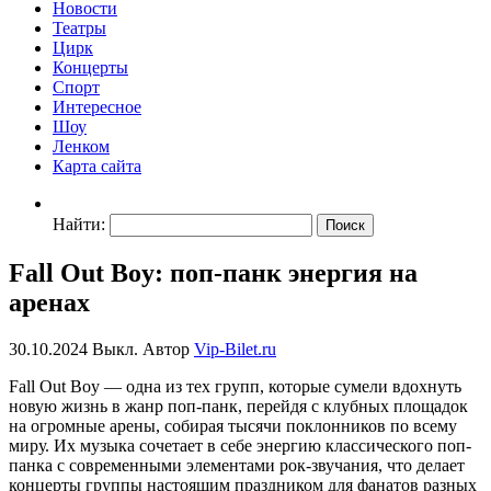
Новости
Театры
Цирк
Концерты
Спорт
Интересное
Шоу
Ленком
Карта сайта
Найти:
Fall Out Boy: поп-панк энергия на
аренах
30.10.2024
Выкл.
Автор
Vip-Bilet.ru
Fall Out Boy — одна из тех групп, которые сумели вдохнуть
новую жизнь в жанр поп-панк, перейдя с клубных площадок
на огромные арены, собирая тысячи поклонников по всему
миру. Их музыка сочетает в себе энергию классического поп-
панка с современными элементами рок-звучания, что делает
концерты группы настоящим праздником для фанатов разных