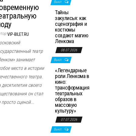
Выкл.
овременную
Тайны
еатральную
закулисья: как
оду
сценография и
костюмы
втор
VIP-BILET.RU
создают магию
Ленкома
осковский
08.07.2026
осударственный театр
Ленком» занимает
Выкл.
собое место в истории
«Легендарные
роли Ленкома в
течественного театра.
кино:
а десятилетия своего
трансформация
театральных
уществования он стал
образов в
 просто сценой...
массовую
культуру»
07.07.2026
Выкл.