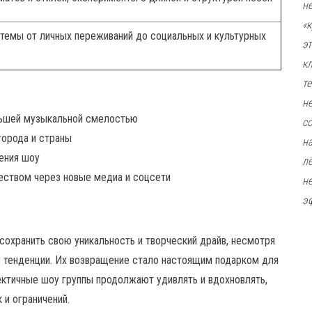
н
«
темы от личных переживаний до социальных и культурных
э
к
т
н
льшей музыкальной смелостью
с
города и страны
н
ения шоу
л
еством через новые медиа и соцсети
н
э
 сохранить свою уникальность и творческий драйв, несмотря
 тенденции. Их возвращение стало настоящим подарком для
ектичные шоу группы продолжают удивлять и вдохновлять,
 и ограничений.