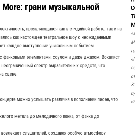
o More: грани музыкальной
с
т
м
лектичность, проявляющаяся как в студийной работе, так и на
А
мались как настоящее театральное шоу с неожиданными
М
лает каждое выступление уникальным событием.
г
 с фанковыми элементами, соулом и даже джазом. Вокалист
«
 неограниченный спектр выразительных средств, что
о
на сцене.
о
З
с
онцерте можно услышать различия в исполнении песен, что
не
желого метала до мелодичного панка, от фанка до
о вовлекает слушателей, создавая особую атмосферу