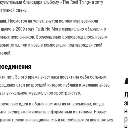
 культовыми благодаря альбому «The Real Thing» и хиту
нативной сцены.
ии. Несмотря на успех, внутри коллектива возникли
Однако в 2009 году Faith No More официально объявили о
ленных поклонников. Возвращение сопровождалось новым
тарые хиты, так и новые композиции, подтверждая свой
телей.
соединения
ти лет. За это время участники посвятили себя сольным
ращения стал возросший интерес публики и желание вновь
авая уникальное музыкальное пространство.
Л
з
орческие идеи и общая ностальгия по временам, когда
н
 была экспериментировать с форматами и стилями. Новые
р
храняют свою инновационность и не собираются повторяться.
н