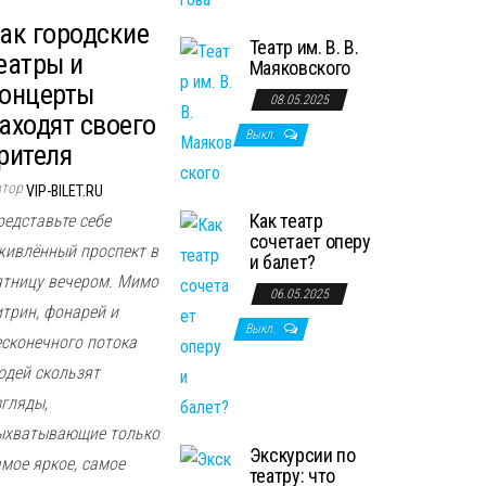
ак городские
Театр им. В. В.
еатры и
Маяковского
онцерты
08.05.2025
аходят своего
Выкл.
рителя
втор
VIP-BILET.RU
Как театр
редставьте себе
сочетает оперу
живлённый проспект в
и балет?
ятницу вечером. Мимо
06.05.2025
итрин, фонарей и
Выкл.
есконечного потока
юдей скользят
згляды,
ыхватывающие только
Экскурсии по
амое яркое, самое
театру: что