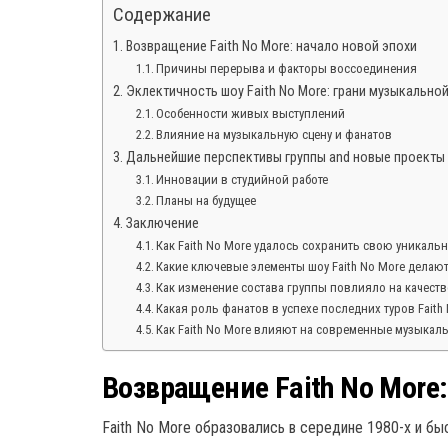
Содержание
Возвращение Faith No More: начало новой эпохи
Причины перерыва и факторы воссоединения
Эклектичность шоу Faith No More: грани музыкально
Особенности живых выступлений
Влияние на музыкальную сцену и фанатов
Дальнейшие перспективы группы and новые проекты
Инновации в студийной работе
Планы на будущее
Заключение
Как Faith No More удалось сохранить свою уникаль
Какие ключевые элементы шоу Faith No More делаю
Как изменение состава группы повлияло на качест
Какая роль фанатов в успехе последних туров Faith
Как Faith No More влияют на современные музыка
Возвращение Faith No More
Faith No More образовались в середине 1980-х и б