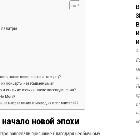
в
з
в
й палитры
и
и
А
С
м
ность после возвращения на сцену?
в
т их концерты незабываемыми?
П
во и стиль их музыки после воссоединения?
п
 No More?
льные направления и молодых исполнителей?
ст
н
: начало новой эпохи
к
ыстро завоевали признание благодаря необычному