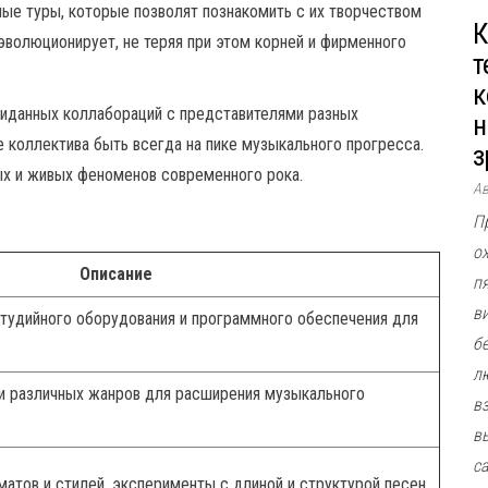
ые туры, которые позволят познакомить с их творчеством
К
волюционирует, не теряя при этом корней и фирменного
т
к
иданных коллабораций с представителями разных
н
коллектива быть всегда на пике музыкального прогресса.
з
ых и живых феноменов современного рока.
А
П
о
Описание
п
в
тудийного оборудования и программного обеспечения для
б
л
и различных жанров для расширения музыкального
в
в
с
атов и стилей, эксперименты с длиной и структурой песен