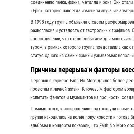
соединению панка, фанка, металла и рока. Они стали
«Epic», которые навсегда изменили звучание альтер
В 1998 году группа объявила о своем расформирован
разногласия и усталость от гастрольных графиков. 
воссоединении, что стало событием для многочис
туром, в рамках которого группа представила как с
статус одного из самых ярких и узнаваемых исполни
Причины перерыва и факторы вос
Перерыв в карьере Faith No More длился более деся
проектам и личной жизни. Ключевым фактором возв
испытать фанатов и музыкантов на прочность, созд
Помимо этого, к возвращению подтолкнули новые тв
группа находилась на волне популярности и готова
альбомы и концерты показали, что Faith No More со