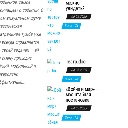
еобычное, самое
можно
увидеть?
кричащее» о событии. В
05.05.2025
том визуальном шуме
лассическая
Выкл.
еатральная тумба уже
е всегда справляется
о своей задачей — ей
а смену приходит
Театр.doc
ёгкий, мобильный и
04.05.2025
евероятно
Выкл.
ффективный...
«Война и мир» –
масштабная
постановка
04.05.2025
Выкл.