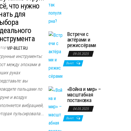
сё, что нужно
нать для
ыбора
деального
Встречи с
нструмента
актёрами и
режиссёрами
втор
VIP-BILET.RU
09.05.2025
трунные инструменты:
Выкл.
ост между эпохами в
аших руках
редставьте: вы
«Война и мир» –
роводите пальцами по
масштабная
руне и воздух
постановка
аполняется вибрацией,
04.05.2025
оторая пульсировала...
Выкл.