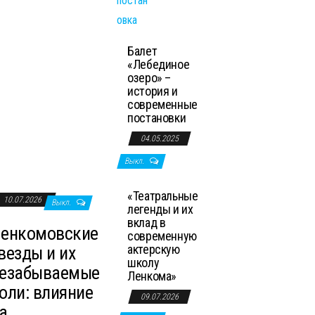
Балет
«Лебединое
озеро» –
история и
современные
постановки
04.05.2025
Выкл.
«Театральные
10.07.2026
Выкл.
легенды и их
вклад в
енкомовские
современную
актерскую
везды и их
школу
езабываемые
Ленкома»
оли: влияние
09.07.2026
а