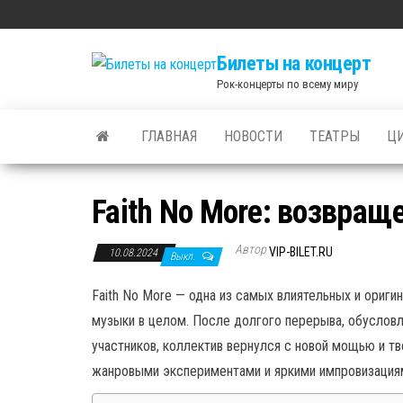
Skip
to
Билеты на концерт
the
Рок-концерты по всему миру
content
ГЛАВНАЯ
НОВОСТИ
ТЕАТРЫ
Ц
Faith No More: возвра
Автор
VIP-BILET.RU
10.08.2024
Выкл.
Faith No More — одна из самых влиятельных и оригин
музыки в целом. После долгого перерыва, обуслов
участников, коллектив вернулся с новой мощью и 
жанровыми экспериментами и яркими импровизациями