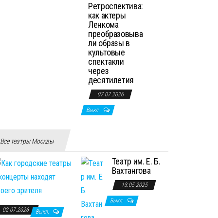
Ретроспектива:
как актеры
Ленкома
преобразовыва
ли образы в
культовые
спектакли
через
десятилетия
07.07.2026
Выкл.
Все театры Москвы
Театр им. Е. Б.
Вахтангова
13.05.2025
Выкл.
02.07.2026
Выкл.