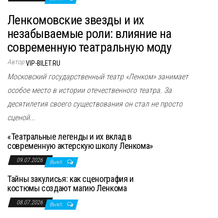
Ленкомовские звезды и их
незабываемые роли: влияние на
современную театральную моду
Автор
VIP-BILET.RU
Московский государственный театр «Ленком» занимает
особое место в истории отечественного театра. За
десятилетия своего существования он стал не просто
сценой...
«Театральные легенды и их вклад в
современную актерскую школу Ленкома»
09.07.2026
Выкл.
Тайны закулисья: как сценография и
костюмы создают магию Ленкома
08.07.2026
Выкл.