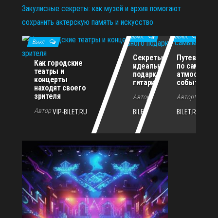
Закулисные секреты: как музей и архив помогают
сохранить актерскую память и искусство
11.12.2025
29.10.2025
02.07.2026
Выкл.
Выкл.
Выкл.
Секреты
Путеводите
Как городские
идеального
по самым
театры и
подарка для
атмосферн
концерты
гитариста
событиям г
находят своего
зрителя
Автор
Автор
VIP-
VIP-
Автор
VIP-BILET.RU
BILET.RU
BILET.RU