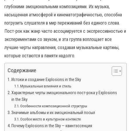
н
глубокими эмоциональными композициями. Их музыка,
а
насыщенная атмосферой и кинематографичностью, способна
в
погрузить слушателя в мир переживаний без единого слова.
и
Пост-рок как жанр часто ассоциируется с экспрессивностью и
г
экспериментами со звуком, и эта группа воплощает все
а
лучшие черты направления, создавая музыкальные картины,
ц
которые остаются в памяти надолго.
и
ю
Содержание
Истоки и создание Explosions in the Sky
Музыкальные влияния и стиль
Характерные черты эмоционального пост-рока у Explosions
in the Sky
Особенности композиционной структуры
Значимые альбомы и их эмоциональный посыл
Особое место в культурном контексте
Почему Explosions in the Sky — квинтэссенция