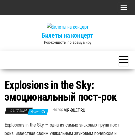
Skip
П
to
о
the
к
content
Билеты на концерт
а
Рок-концерты по всему миру
з
а
т
ь
/
Explosions in the Sky:
С
эмоциональный пост-рок
к
р
Автор
ы
VIP-BILET.RU
04.12.2024
Выкл.
т
Explosions in the Sky — одна из самых знаковых групп пост-
ь
рока, известная своим уникальным звуковым почерком и