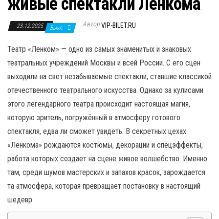
живые спектакли Ленкома
н
а
Автор
VIP-BILET.RU
23.12.2025
в
Выкл.
и
Театр «Ленком» — одно из самых знаменитых и знаковых
г
театральных учреждений Москвы и всей России. С его сцен
а
выходили на свет незабываемые спектакли, ставшие классикой
ц
отечественного театрального искусства. Однако за кулисами
и
этого легендарного театра происходит настоящая магия,
ю
которую зритель, погружённый в атмосферу готового
спектакля, едва ли сможет увидеть. В секретных цехах
«Ленкома» рождаются костюмы, декорации и спецэффекты,
работа которых создает на сцене живое волшебство. Именно
там, среди шумов мастерских и запахов красок, зарождается
та атмосфера, которая превращает постановку в настоящий
шедевр.