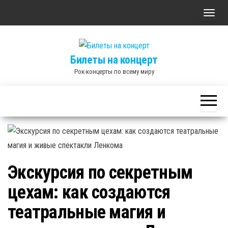
Skip
П
to
о
the
к
content
Билеты на концерт
а
Рок-концерты по всему миру
з
а
т
ь
/
С
к
Экскурсия по секретным
р
цехам: как создаются
ы
т
театральные магия и
ь