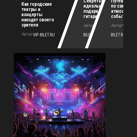
Секреты
Путеводите
Как городские
идеального
по самым
театры и
подарка для
атмосферн
концерты
гитариста
событиям г
находят своего
зрителя
Автор
Автор
VIP-
VIP-
Автор
VIP-BILET.RU
BILET.RU
BILET.RU