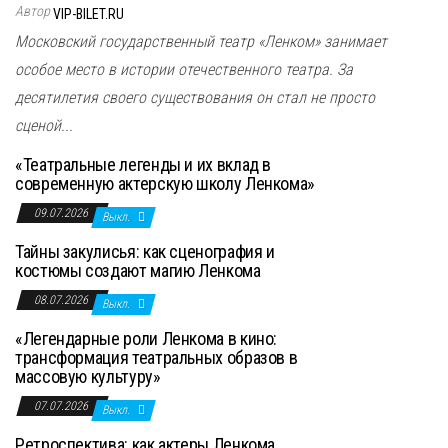
Автор
VIP-BILET.RU
Московский государственный театр «Ленком» занимает
особое место в истории отечественного театра. За
десятилетия своего существования он стал не просто
сценой...
«Театральные легенды и их вклад в
современную актерскую школу Ленкома»
09.07.2026
Выкл.
Тайны закулисья: как сценография и
костюмы создают магию Ленкома
08.07.2026
Выкл.
«Легендарные роли Ленкома в кино:
трансформация театральных образов в
массовую культуру»
07.07.2026
Выкл.
Ретроспектива: как актеры Ленкома