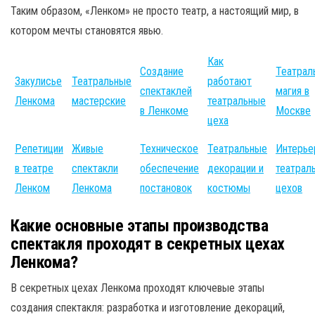
Таким образом, «Ленком» не просто театр, а настоящий мир, в
котором мечты становятся явью.
Как
Создание
Театрал
Закулисье
Театральные
работают
спектаклей
магия в
Ленкома
мастерские
театральные
в Ленкоме
Москве
цеха
Репетиции
Живые
Техническое
Театральные
Интерье
в театре
спектакли
обеспечение
декорации и
театрал
Ленком
Ленкома
постановок
костюмы
цехов
Какие основные этапы производства
спектакля проходят в секретных цехах
Ленкома?
В секретных цехах Ленкома проходят ключевые этапы
создания спектакля: разработка и изготовление декораций,