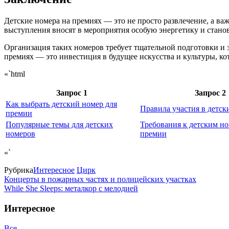
Детские номера на премиях — это не просто развлечение, а в
выступления вносят в мероприятия особую энергетику и станов
Организация таких номеров требует тщательной подготовки и з
премиях — это инвестиция в будущее искусства и культуры, кот
«`html
Запрос 1
Запрос 2
Как выбрать детский номер для
Правила участия в детск
премии
Популярные темы для детских
Требования к детским н
номеров
премии
«`
Рубрика
Интересное
Цирк
Концерты в пожарных частях и полицейских участках
While She Sleeps: металкор с мелодией
Интересное
Все