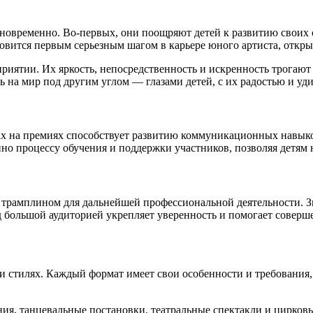
новременно. Во-первых, они поощряют детей к развитию своих 
ановится первым серьезным шагом в карьере юного артиста, откр
риятии. Их яркость, непосредственность и искренность трогают
 на мир под другим углом — глазами детей, с их радостью и уд
 на премиях способствует развитию коммуникационных навыков,
о процессу обучения и поддержки участников, позволяя детям 
 трамплином для дальнейшей профессиональной деятельности. З
 большой аудиторией укрепляет уверенность и помогает соверше
 стилях. Каждый формат имеет свои особенности и требования, 
я, танцевальные постановки, театральные спектакли и цирковы