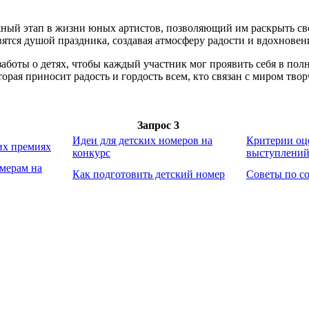
ажный этап в жизни юных артистов, позволяющий им раскрыть с
ятся душой праздника, создавая атмосферу радости и вдохновен
аботы о детях, чтобы каждый участник мог проявить себя в пол
орая приносит радость и гордость всем, кто связан с миром твор
Запрос 3
Идеи для детских номеров на
Критерии оц
их премиях
конкурс
выступлени
омерам на
Как подготовить детский номер
Советы по с