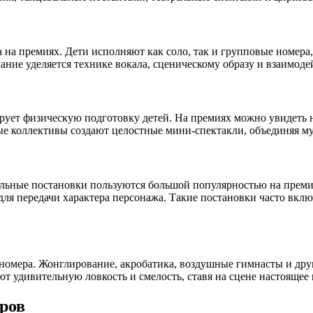
 на премиях. Дети исполняют как соло, так и групповые номер
ние уделяется технике вокала, сценическому образу и взаимоде
рует физическую подготовку детей. На премиях можно увидеть н
ные коллективы создают целостные мини-спектакли, объединяя м
ральные постановки пользуются большой популярностью на преми
 для передачи характера персонажа. Такие постановки часто вк
мера. Жонглирование, акробатика, воздушные гимнасты и други
 удивительную ловкость и смелость, ставя на сцене настоящее 
ров