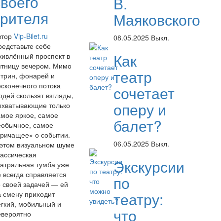
своего
В.
зрителя
Маяковского
втор
Vip-Bilet.ru
08.05.2025
Выкл.
редставьте себе
Как
живлённый проспект в
ятницу вечером. Мимо
театр
итрин, фонарей и
есконечного потока
сочетает
юдей скользят взгляды,
оперу и
ыхватывающие только
амое яркое, самое
балет?
еобычное, самое
кричащее» о событии.
06.05.2025
Выкл.
 этом визуальном шуме
лассическая
Экскурсии
еатральная тумба уже
е всегда справляется
по
о своей задачей — ей
театру:
а смену приходит
ёгкий, мобильный и
что
евероятно