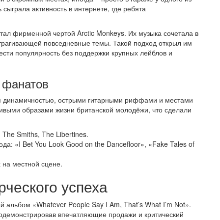
 сыграла активность в интернете, где ребята
тал фирменной чертой Arctic Monkeys. Их музыка сочетала в
затрагивающей повседневные темы. Такой подход открыл им
ести популярность без поддержки крупных лейблов и
 фанатов
лся динамичностью, острыми гитарными риффами и местами
ивыми образами жизни британской молодёжи, что сделали
he Smiths, The Libertines.
: «I Bet You Look Good on the Dancefloor», «Fake Tales of
 на местной сцене.
ческого успеха
й альбом «Whatever People Say I Am, That’s What I’m Not».
одемонстрировав впечатляющие продажи и критический