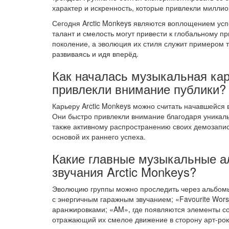
характер и искренность, которые привлекли милли
Сегодня Arctic Monkeys являются воплощением усп
талант и смелость могут привести к глобальному п
поколение, а эволюция их стиля служит примером т
развиваясь и идя вперёд.
Как началась музыкальная кар
привлекли внимание публики?
Карьеру Arctic Monkeys можно считать начавшейся
Они быстро привлекли внимание благодаря уникаль
также активному распространению своих демозаписе
основой их раннего успеха.
Какие главные музыкальные 
звучания Arctic Monkeys?
Эволюцию группы можно проследить через альбомы:
с энергичным гаражным звучанием; «Favourite Wor
аранжировками; «AM», где появляются элементы соула
отражающий их смелое движение в сторону арт-рок