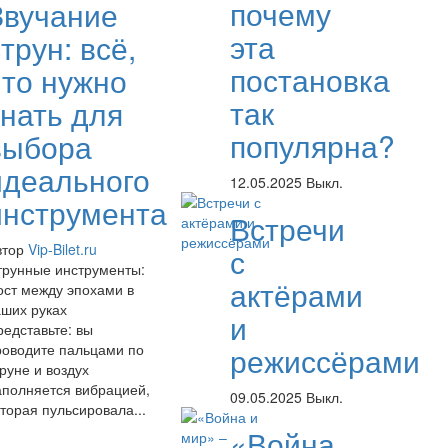
почему
Звучание
эта
трун: всё,
постановка
что нужно
так
знать для
популярна?
выбора
идеального
12.05.2025
Выкл.
инструмента
Встречи
втор
Vip-Bilet.ru
с
трунные инструменты:
актёрами
ост между эпохами в
аших руках
и
редставьте: вы
роводите пальцами по
режиссёрами
руне и воздух
аполняется вибрацией,
09.05.2025
Выкл.
торая пульсировала...
«Война