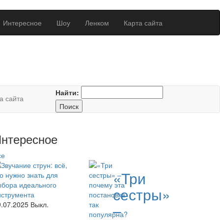
Интересное
Шоу
Ленком
Карта сайта
Найти:
а сайта
нтересное
се
«Три
сестры»
9.07.2025
Выкл.
–