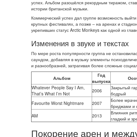
успех. Альбом разошёлся рекордным тиражом, ст
истории британской музыки.
Коммерческий успех дал группе возможность выйти
крупных фестивалях, а позже – на аренах и стадио
укрепивших статус Arctic Monkeys как одной из гла
Изменения в звуке и текстах
По мере роста популярности группа не остановилас
саундом, добавляя в музыку элементы психоделичес
и разнообразней, затрагивая более сложные социа
Год
Альбом
Осо
выпуска
Whatever People Say I Am,
Закрытый га
2006
That’s What I’m Not
бодрый
Более мрачн
Favourite Worst Nightmare
2007
бриджами и 
Влияния рит
AM
2013
гладкий и зр
Покорение арен и межд