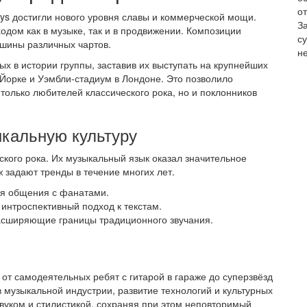
от
ys достигли нового уровня славы и коммерческой мощи.
З
дом как в музыке, так и в продвижении. Композиции
с
ршины различных чартов.
не
х в истории группы, заставив их выступать на крупнейших
-Йорке и Уэмбли-стадиум в Лондоне. Это позволило
только любителей классического рока, но и поклонников
кальную культуру
ского рока. Их музыкальный язык оказал значительное
 задают тренды в течение многих лет.
ля общения с фанатами.
интроспективный подход к текстам.
асширяющие границы традиционного звучания.
а от самодеятельных ребят с гитарой в гараже до суперзвёзд
 музыкальной индустрии, развитие технологий и культурных
звуком и стилистикой, сохраняя при этом неповторимый