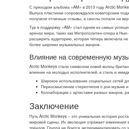
С приходом альбома «AM» в 2013 году Arctic Monke
Выпуск пластинки сопровождался новаторским подхо
получили отличные отзывы, а синглы попали на ве
Тур в поддержку «AM» стал одним из самых успешны
аренах мира, таких как Метрополитен-опера в Нью
расширить аудиторию, которая теперь включала не 
более широких музыкальных жанров.
Влияние на современную музы
Arctic Monkeys стали символом новой волны британ
влияние на молодых исполнителей, а стиль и имидж
Широкое использование социальных сетей д
Переосмысление стереотипов о рок-музыке и 
Коллаборации с артистами разных жанров, р
Заключение
Путь Arctic Monkeys – это уникальная история рост
мировой сцены. Их эволюция отражает изменения в
трендов. Группа не боится экспериментировать со 