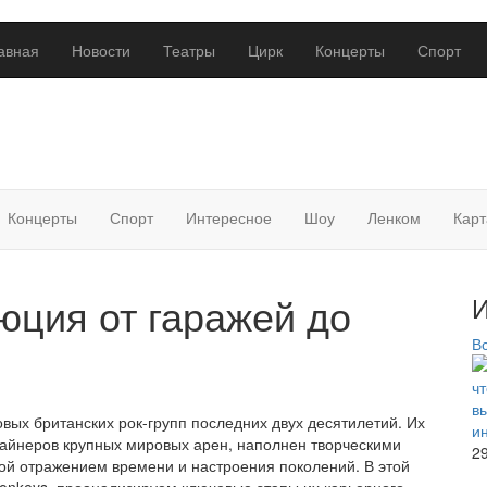
авная
Новости
Театры
Цирк
Концерты
Спорт
Концерты
Спорт
Интересное
Шоу
Ленком
Карт
люция от гаражей до
И
В
овых британских рок-групп последних двух десятилетий. Их
длайнеров крупных мировых арен, наполнен творческими
2
ой отражением времени и настроения поколений. В этой