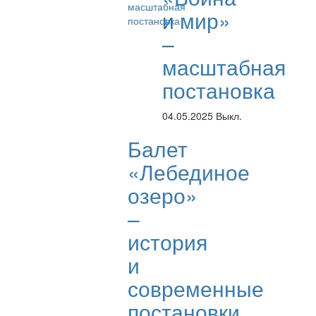
и мир»
–
масштабная
постановка
04.05.2025
Выкл.
Балет
«Лебединое
озеро»
–
история
и
современные
постановки