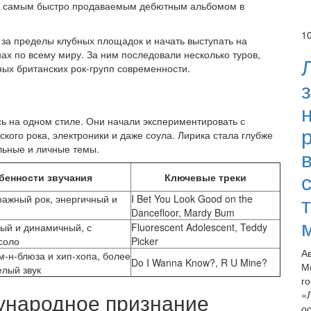
ав самым быстро продаваемым дебютным альбомом в
1
 за пределы клубных площадок и начать выступать на
нах по всему миру. За ним последовали несколько туров,
вных британских рок-групп современности.
ь на одном стиле. Они начали экспериментировать с
кого рока, электроники и даже соула. Лирика стала глубже
льные и личные темы.
бенности звучания
Ключевые треки
ражный рок, энергичный и
I Bet You Look Good on the
Dancefloor, Mardy Bum
ый и динамичный, с
Fluorescent Adolescent, Teddy
соло
Picker
А
м-н-блюза и хип-хопа, более
Do I Wanna Know?, R U Mine?
М
елый звук
г
ународное признание
«
о