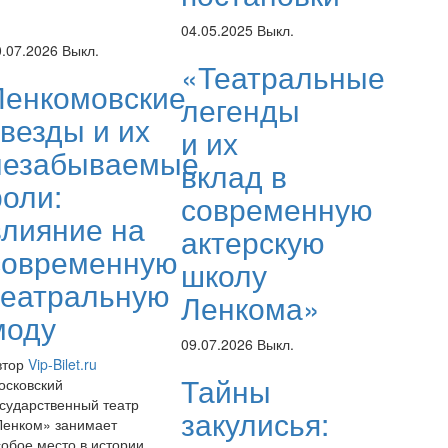
04.05.2025
Выкл.
0.07.2026
Выкл.
«Театральные
Ленкомовские
легенды
звезды и их
и их
незабываемые
вклад в
роли:
современную
влияние на
актерскую
современную
школу
театральную
Ленкома»
моду
09.07.2026
Выкл.
втор
Vip-Bilet.ru
Тайны
осковский
осударственный театр
закулисья:
Ленком» занимает
собое место в истории