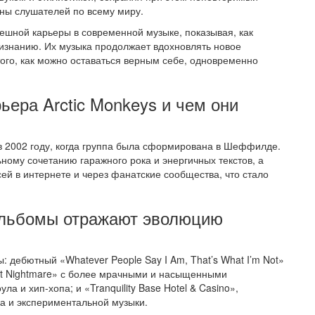
оны слушателей по всему миру.
ешной карьеры в современной музыке, показывая, как
ризнанию. Их музыка продолжает вдохновлять новое
ого, как можно оставаться верным себе, одновременно
ьера Arctic Monkeys и чем они
 в 2002 году, когда группа была сформирована в Шеффилде.
ному сочетанию гаражного рока и энергичных текстов, а
й в интернете и через фанатские сообщества, что стало
альбомы отражают эволюцию
 дебютный «Whatever People Say I Am, That’s What I’m Not»
st Nightmare» с более мрачными и насыщенными
 и хип-хопа; и «Tranquility Base Hotel & Casino»,
а и экспериментальной музыки.