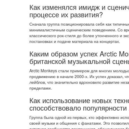
Как изменялся имидж и сценич
процессе их развития?
Сначала группа позиционировала себя как типичны
минималистичным сценическим поведением. Со вре
классического рок-стиля до более утонченного и эк
постановках и подаче материала на концертах.
Каким образом успех Arctic M
британской музыкальной сцен
Arctic Monkeys стали примером для многих молоды
продвижению в начале 2000-х. Их успех доказал, ч
лейблов, что значительно вдохновило развитие нез
пределами.
Как использование новых техн
способствовало популярности 
Группа была одной из первых, кто эффективно исп
своей музыки и общения с фанатами. Это позволило
активное сообщество поклонников, обошедшееся б