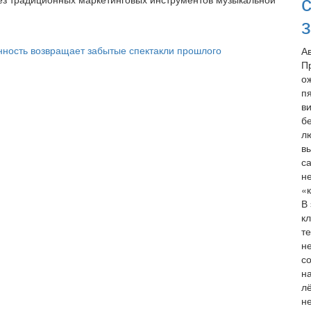
А
П
о
п
в
б
л
в
с
н
«
В
к
т
н
с
н
л
н