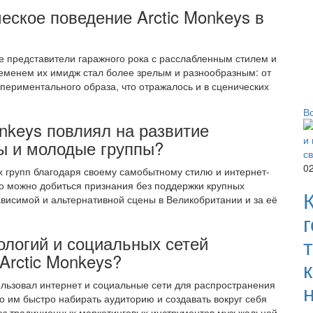
еское поведение Arctic Monkeys в
е представители гаражного рока с расслабленным стилем и
менем их имидж стал более зрелым и разнообразным: от
спериментального образа, что отражалось и в сценических
В
onkeys повлиял на развитие
ы и молодые группы?
0
х групп благодаря своему самобытному стилю и интернет-
то можно добиться признания без поддержки крупных
ависимой и альтернативной сцены в Великобритании и за её
ологий и социальных сетей
Arctic Monkeys?
ользовал интернет и социальные сети для распространения
 им быстро набирать аудиторию и создавать вокруг себя
ез традиционных маркетинговых инструментов музыкальной