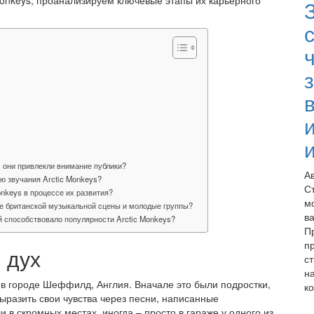
onkeys, проанализируем ключевые этапы их карьерного
с
м они привлекли внимание публики?
А
ю звучания Arctic Monkeys?
С
nkeys в процессе их развития?
м
ие британской музыкальной сцены и молодые группы?
в
й способствовало популярности Arctic Monkeys?
П
п
 дух
ст
н
 в городе Шеффилд, Англия. Вначале это были подростки,
ко
ыразить свои чувства через песни, написанные
 в скромных местах, иногда – просто в гараже у одного из