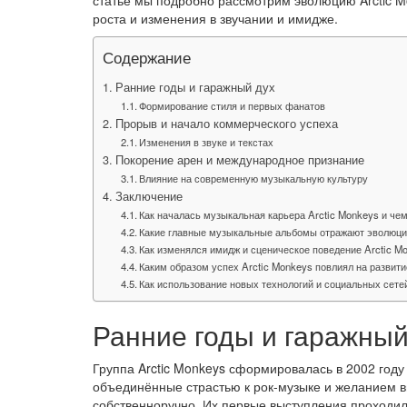
статье мы подробно рассмотрим эволюцию Arctic M
роста и изменения в звучании и имидже.
Содержание
Ранние годы и гаражный дух
Формирование стиля и первых фанатов
Прорыв и начало коммерческого успеха
Изменения в звуке и текстах
Покорение арен и международное признание
Влияние на современную музыкальную культуру
Заключение
Как началась музыкальная карьера Arctic Monkeys и че
Какие главные музыкальные альбомы отражают эволюци
Как изменялся имидж и сценическое поведение Arctic Mo
Каким образом успех Arctic Monkeys повлиял на развит
Как использование новых технологий и социальных сете
Ранние годы и гаражный
Группа Arctic Monkeys сформировалась в 2002 году
объединённые страстью к рок-музыке и желанием в
собственноручно. Их первые выступления проходили