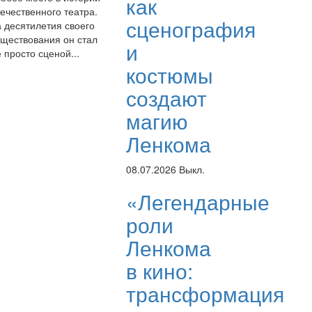
как
ечественного театра.
сценография
а десятилетия своего
уществования он стал
и
 просто сценой...
костюмы
создают
магию
Ленкома
08.07.2026
Выкл.
«Легендарные
роли
Ленкома
в кино:
трансформация