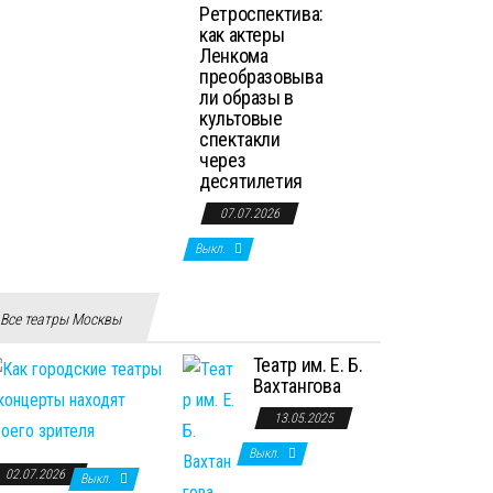
Ретроспектива:
как актеры
Ленкома
преобразовыва
ли образы в
культовые
спектакли
через
десятилетия
07.07.2026
Выкл.
Все театры Москвы
Театр им. Е. Б.
Вахтангова
13.05.2025
Выкл.
02.07.2026
Выкл.