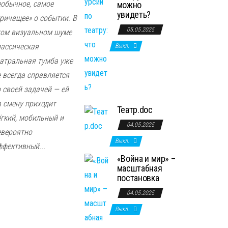
еобычное, самое
можно
увидеть?
кричащее» о событии. В
05.05.2025
том визуальном шуме
лассическая
Выкл.
еатральная тумба уже
е всегда справляется
о своей задачей — ей
а смену приходит
Театр.doc
ёгкий, мобильный и
04.05.2025
евероятно
Выкл.
ффективный...
«Война и мир» –
масштабная
постановка
04.05.2025
Выкл.