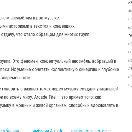
н
«
ьным ансамблям в рок-музыке.
э
ми историями в текстах и концепциях.
к
отдачу, что стало образцом для многих групп.
т
н
с
н
группа. Это феномен, концептуальный ансамбль, вобравший в
л
похи. Их умение сочетать коллективную синергию и глубокие
н
 современности.
э
 говорить о важных темах через музыку создали уникальный
 по всему миру. Arcade Fire — это пример того, как
узыку в мощный и живой организм, способный вдохновлять и
самблевая
амбиции Arcade
наиболее известные