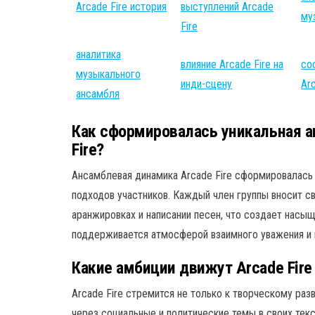
Arcade Fire история
выступлений Arcade
му
Fire
аналитика
влияние Arcade Fire на
со
музыкального
инди-сцену
Arc
ансамбля
Как сформировалась уникальная а
Fire?
Ансамблевая динамика Arcade Fire сформировалась
подходов участников. Каждый член группы вносит сво
аранжировках и написании песен, что создает насы
поддерживается атмосферой взаимного уважения и 
Какие амбиции движут Arcade Fire
Arcade Fire стремится не только к творческому раз
через социальные и политические темы в своих тек