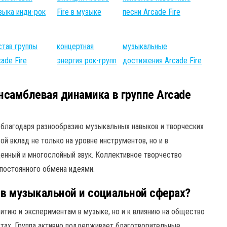
зыка инди-рок
Fire в музыке
песни Arcade Fire
став группы
концертная
музыкальные
ade Fire
энергия рок-групп
достижения Arcade Fire
нсамблевая динамика в группе Arcade
 благодаря разнообразию музыкальных навыков и творческих
й вклад не только на уровне инструментов, но и в
щенный и многослойный звук. Коллективное творчество
постоянного обмена идеями.
 в музыкальной и социальной сферах?
витию и экспериментам в музыке, но и к влиянию на общество
стах. Группа активно поддерживает благотворительные