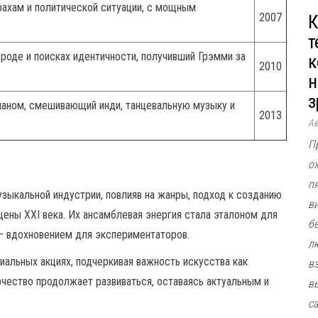
ахам и политической ситуации, с мощным
2007
К
т
роде и поисках идентичности, получивший Грэмми за
к
2010
н
з
маном, смешивающий инди, танцевальную музыку и
2013
А
П
о
п
узыкальной индустрии, повлияв на жанры, подход к созданию
в
ены XXI века. Их ансамблевая энергия стала эталоном для
б
 — вдохновением для экспериментаторов.
л
циальных акциях, подчеркивая важность искусства как
в
чество продолжает развиваться, оставаясь актуальным и
в
с