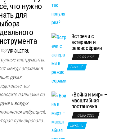
сё, что нужно
нать для
ыбора
деального
Встречи с
нструмента
актёрами и
режиссёрами
втор
VIP-BILET.RU
09.05.2025
трунные инструменты:
Выкл.
ост между эпохами в
аших руках
редставьте: вы
«Война и мир» –
роводите пальцами по
масштабная
руне и воздух
постановка
аполняется вибрацией,
04.05.2025
оторая пульсировала...
Выкл.