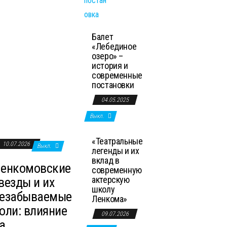
Балет
«Лебединое
озеро» –
история и
современные
постановки
04.05.2025
Выкл.
«Театральные
10.07.2026
Выкл.
легенды и их
вклад в
енкомовские
современную
актерскую
везды и их
школу
езабываемые
Ленкома»
оли: влияние
09.07.2026
а