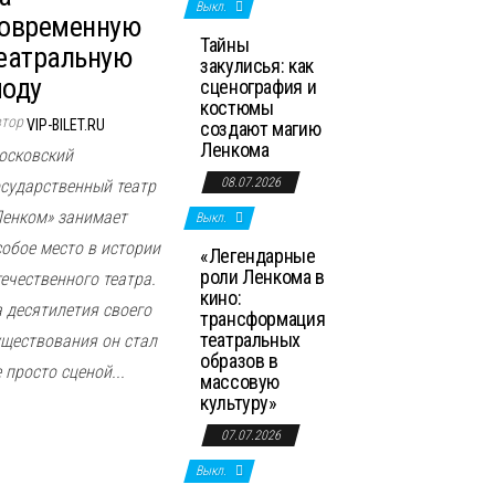
Выкл.
овременную
Тайны
еатральную
закулисья: как
оду
сценография и
костюмы
втор
VIP-BILET.RU
создают магию
Ленкома
осковский
08.07.2026
осударственный театр
Ленком» занимает
Выкл.
собое место в истории
«Легендарные
роли Ленкома в
течественного театра.
кино:
а десятилетия своего
трансформация
театральных
уществования он стал
образов в
 просто сценой...
массовую
культуру»
07.07.2026
Выкл.