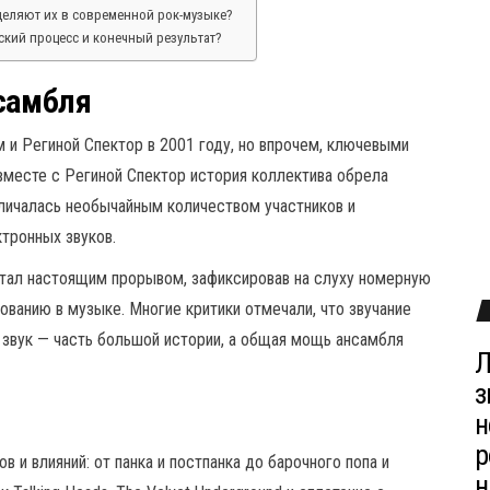
ыделяют их в современной рок-музыке?
еский процесс и конечный результат?
самбля
 и Региной Спектор в 2001 году, но впрочем, ключевыми
 вместе с Региной Спектор история коллектива обрела
тличалась необычайным количеством участников и
тронных звуков.
стал настоящим прорывом, зафиксировав на слуху номерную
ованию в музыке. Многие критики отмечали, что звучание
й звук — часть большой истории, а общая мощь ансамбля
Л
з
н
р
 и влияний: от панка и постпанка до барочного попа и
н