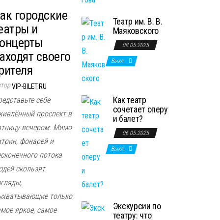
ак городские
Театр им. В. В.
еатры и
Маяковского
онцерты
08.05.2025
аходят своего
Выкл.
рителя
втор
VIP-BILET.RU
Как театр
редставьте себе
сочетает оперу
живлённый проспект в
и балет?
ятницу вечером. Мимо
06.05.2025
итрин, фонарей и
Выкл.
есконечного потока
юдей скользят
згляды,
ыхватывающие только
Экскурсии по
амое яркое, самое
театру: что