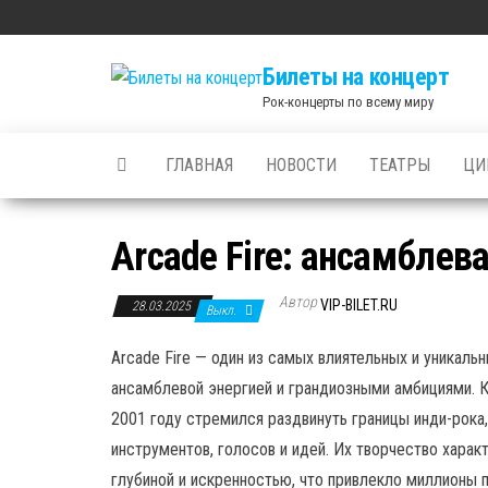
Skip
to
Билеты на концерт
the
Рок-концерты по всему миру
content
ГЛАВНАЯ
НОВОСТИ
ТЕАТРЫ
ЦИ
Arcade Fire: ансамблев
Автор
VIP-BILET.RU
28.03.2025
Выкл.
Arcade Fire — один из самых влиятельных и уникал
ансамблевой энергией и грандиозными амбициями. К
2001 году стремился раздвинуть границы инди-рока
инструментов, голосов и идей. Их творчество хар
глубиной и искренностью, что привлекло миллионы 