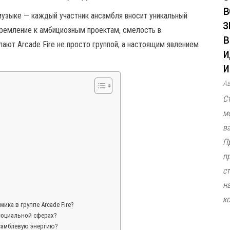
в
музыке — каждый участник ансамбля вносит уникальный
з
тремление к амбициозным проектам, смелость в
в
ают Arcade Fire не просто группой, а настоящим явлением
и
и
А
С
м
в
П
п
ст
н
к
ка в группе Arcade Fire?
 социальной сферах?
нсамблевую энергию?