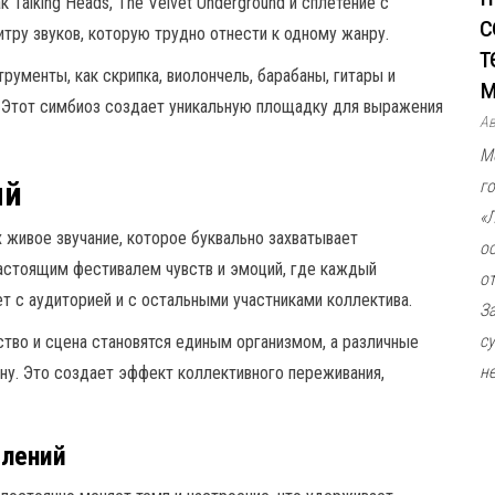
 Talking Heads, The Velvet Underground и сплетение с
с
тру звуков, которую трудно отнести к одному жанру.
т
рументы, как скрипка, виолончель, барабаны, гитары и
м
. Этот симбиоз создает уникальную площадку для выражения
А
М
ий
г
«
х живое звучание, которое буквально захватывает
о
настоящим фестивалем чувств и эмоций, где каждый
о
т с аудиторией и с остальными участниками коллектива.
З
с
ство и сцена становятся единым организмом, а различные
не
ну. Это создает эффект коллективного переживания,
плений