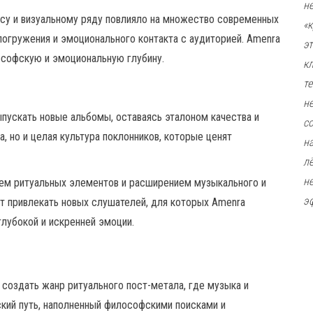
н
нсу и визуальному ряду повлияло на множество современных
«
огружения и эмоционального контакта с аудиторией. Amenra
э
софскую и эмоциональную глубину.
к
т
н
пускать новые альбомы, оставаясь эталоном качества и
с
, но и целая культура поклонников, которые ценят
н
л
н
ем ритуальных элементов и расширением музыкального и
э
т привлекать новых слушателей, для которых Amenra
глубокой и искренней эмоции.
 создать жанр ритуального пост-метала, где музыка и
ский путь, наполненный философскими поисками и