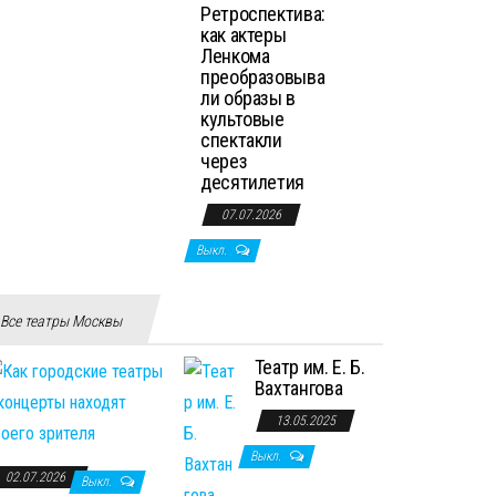
Ретроспектива:
как актеры
Ленкома
преобразовыва
ли образы в
культовые
спектакли
через
десятилетия
07.07.2026
Выкл.
Все театры Москвы
Театр им. Е. Б.
Вахтангова
13.05.2025
Выкл.
02.07.2026
Выкл.