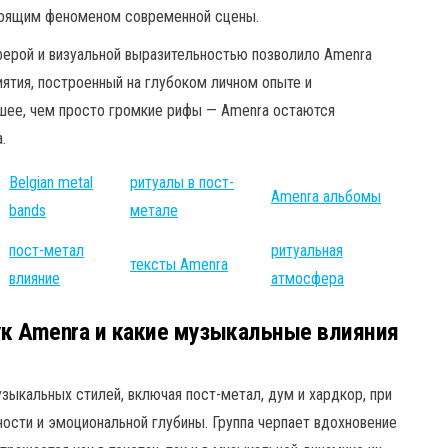
стоящим феноменом современной сцены.
ферой и визуальной выразительностью позволило Amenra
ятия, построенный на глубоком личном опыте и
ьшее, чем просто громкие рифы — Amenra остаются
.
Belgian metal
ритуалы в пост-
Amenra альбомы
bands
метале
пост-метал
ритуальная
тексты Amenra
влияние
атмосфера
к Amenra и какие музыкальные влияния
ыкальных стилей, включая пост-метал, дум и хардкор, при
ости и эмоциональной глубины. Группа черпает вдохновение