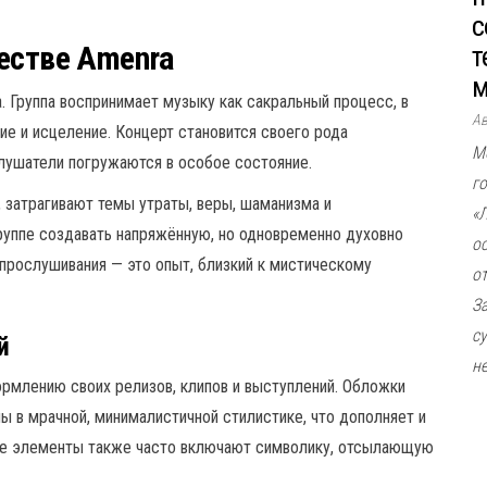
с
естве Amenra
т
м
. Группа воспринимает музыку как сакральный процесс, в
А
ие и исцеление. Концерт становится своего рода
М
лушатели погружаются в особое состояние.
г
, затрагивают темы утраты, веры, шаманизма и
«
группе создавать напряжённую, но одновременно духовно
о
прослушивания — это опыт, близкий к мистическому
о
З
с
й
не
рмлению своих релизов, клипов и выступлений. Обложки
ы в мрачной, минималистичной стилистике, что дополняет и
ные элементы также часто включают символику, отсылающую