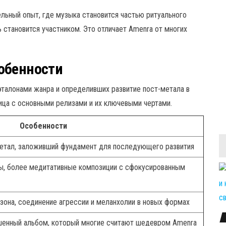
льный опыт, где музыка становится частью ритуального
 становится участником. Это отличает Amenra от многих
обенности
эталонами жанра и определивших развитие пост-метала в
ица с основными релизами и их ключевыми чертами.
Особенности
метал, заложивший фундамент для последующего развития
ы, более медитативные композиции с сфокусированным
она, соединение агрессии и меланхолии в новых формах
шенный альбом, который многие считают шедевром Amenra