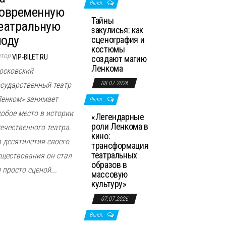
Выкл.
овременную
Тайны
еатральную
закулисья: как
оду
сценография и
костюмы
втор
VIP-BILET.RU
создают магию
Ленкома
осковский
08.07.2026
осударственный театр
Ленком» занимает
Выкл.
собое место в истории
«Легендарные
роли Ленкома в
течественного театра.
кино:
а десятилетия своего
трансформация
театральных
уществования он стал
образов в
 просто сценой...
массовую
культуру»
07.07.2026
Выкл.