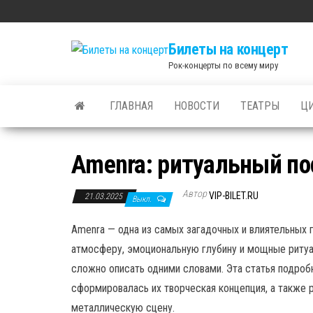
Skip
to
Билеты на концерт
the
Рок-концерты по всему миру
content
ГЛАВНАЯ
НОВОСТИ
ТЕАТРЫ
Ц
Amenra: ритуальный по
Автор
VIP-BILET.RU
21.03.2025
Выкл.
Amenra — одна из самых загадочных и влиятельных 
атмосферу, эмоциональную глубину и мощные ритуа
сложно описать одними словами. Эта статья подроб
сформировалась их творческая концепция, а также
металлическую сцену.