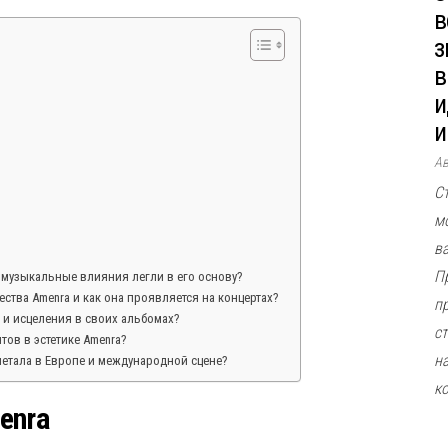
в
з
в
и
и
А
С
м
в
П
 музыкальные влияния легли в его основу?
ства Amenra и как она проявляется на концертах?
п
 и исцеления в своих альбомах?
ст
ов в эстетике Amenra?
н
метала в Европе и международной сцене?
к
enra