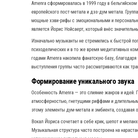
Amenra сформировалась в 1999 году в бельгийском 
европейского пост-метала и дэз-дум метала. Груп
мощные хэви-рифы с эмоциональными и персональн
является Йорис Нойсаерт, который внёс значительны
Изначально музыканты не стремились к быстрой поп
психоделических и в то же время медитативных ком
годами Amenra накопила фанатскую базу, благодаря
выступления группы часто рассматриваются как тр
Формирование уникального звука
Особенность Amenra — это слияние жанров и идей. П
атмосферностью, гнетущими риффами и длительным
этому элементы дум-метала и эмбиента, создавая 
Вокал Йориса сочетает в себе крик, шепот и меланх
Музыкальная структура часто построена на нараст