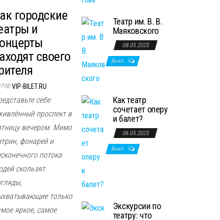
ак городские
Театр им. В. В.
еатры и
Маяковского
онцерты
08.05.2025
аходят своего
Выкл.
рителя
втор
VIP-BILET.RU
Как театр
редставьте себе
сочетает оперу
живлённый проспект в
и балет?
ятницу вечером. Мимо
06.05.2025
итрин, фонарей и
Выкл.
есконечного потока
юдей скользят
згляды,
ыхватывающие только
Экскурсии по
амое яркое, самое
театру: что