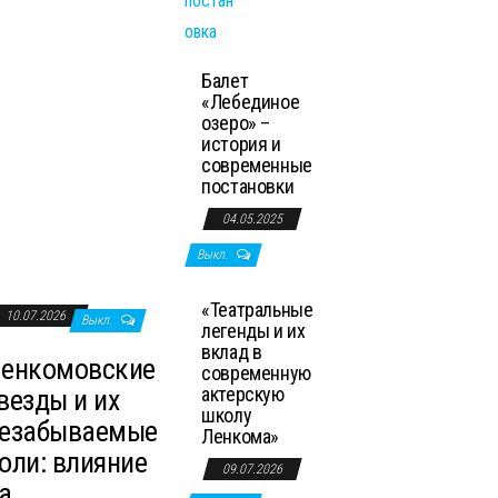
Балет
«Лебединое
озеро» –
история и
современные
постановки
04.05.2025
Выкл.
«Театральные
10.07.2026
Выкл.
легенды и их
вклад в
енкомовские
современную
актерскую
везды и их
школу
езабываемые
Ленкома»
оли: влияние
09.07.2026
а