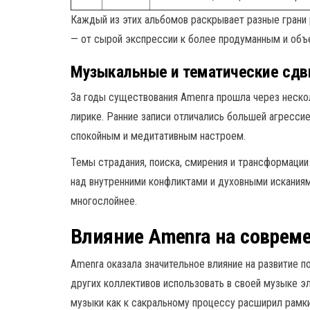
Каждый из этих альбомов раскрывает разные грани
— от сырой экспрессии к более продуманным и об
Музыкальные и тематические сдв
За годы существования Amenra прошла через нескол
лирике. Ранние записи отличались большей агрессие
спокойным и медитативным настроем.
Темы страдания, поиска, смирения и трансформации 
над внутренними конфликтами и духовными искания
многослойнее.
Влияние Amenra на соврем
Amenra оказала значительное влияние на развитие 
других коллективов использовать в своей музыке э
музыки как к сакральному процессу расширил рамки