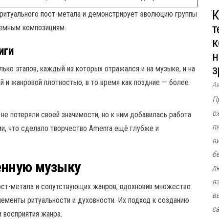
К
 ритуального пост-метала и демонстрирует эволюцию группы
т
ъемным композициям.
к
иги
н
з
ько этапов, каждый из которых отражался и на музыке, и на
й и жанровой плотностью, в то время как поздние — более
А
П
о
не потеряли своей значимости, но к ним добавилась работа
п
ми, что сделало творчество Amenra ещё глубже и
в
б
енную музыку
л
в
пост-метала и сопутствующих жанров, вдохновив множество
в
лементы ритуальности и духовности. Их подход к созданию
с
 восприятия жанра.