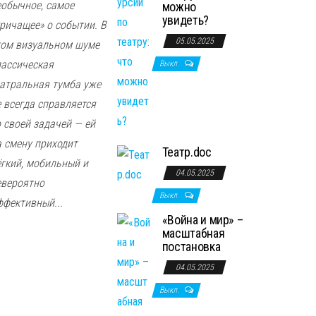
еобычное, самое
можно
увидеть?
кричащее» о событии. В
05.05.2025
том визуальном шуме
лассическая
Выкл.
еатральная тумба уже
е всегда справляется
о своей задачей — ей
а смену приходит
Театр.doc
ёгкий, мобильный и
04.05.2025
евероятно
Выкл.
ффективный...
«Война и мир» –
масштабная
постановка
04.05.2025
Выкл.