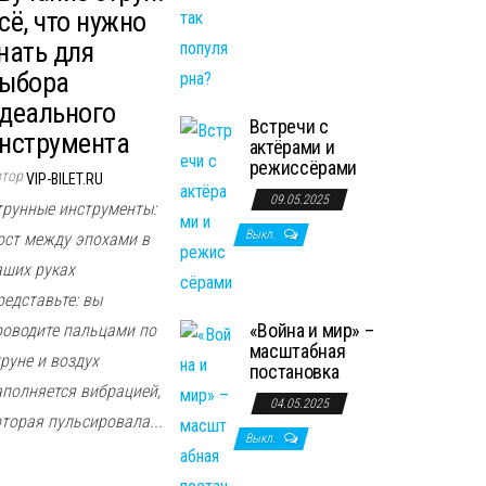
сё, что нужно
нать для
ыбора
деального
Встречи с
нструмента
актёрами и
режиссёрами
втор
VIP-BILET.RU
09.05.2025
трунные инструменты:
Выкл.
ост между эпохами в
аших руках
редставьте: вы
«Война и мир» –
роводите пальцами по
масштабная
руне и воздух
постановка
аполняется вибрацией,
04.05.2025
оторая пульсировала...
Выкл.