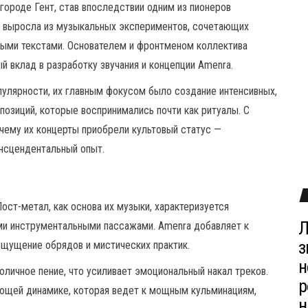
городе Гент, став впоследствии одним из пионеров
па выросла из музыкальных экспериментов, сочетающих
ыми текстами. Основателем и фронтменом коллектива
й вклад в разработку звучания и концепции Amenra.
улярности, их главным фокусом было создание интенсивных,
позиций, которые воспринимались почти как ритуалы. С
 чему их концерты приобрели культовый статус —
ансцендентальный опыт.
ост-метал, как основа их музыки, характеризуется
Л
и инструментальными пассажами. Amenra добавляет к
з
ощущение обрядов и мистических практик.
н
оличное пение, что усиливает эмоциональный накал треков.
р
ающей динамике, которая ведет к мощным кульминациям,
н