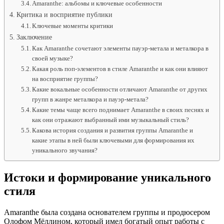
Amaranthe: альбомы и ключевые особенности
Критика и восприятие публики
Ключевые моменты критики
Заключение
Как Amaranthe сочетают элементы пауэр-метала и металкора в
своей музыке?
Какая роль поп-элементов в стиле Amaranthe и как они влияют
на восприятие группы?
Какие вокальные особенности отличают Amaranthe от других
групп в жанре металкора и пауэр-метала?
Какие темы чаще всего поднимает Amaranthe в своих песнях и
как они отражают выбранный ими музыкальный стиль?
Какова история создания и развития группы Amaranthe и
какие этапы в ней были ключевыми для формирования их
уникального звучания?
Истоки и формирование уникального
стиля
Amaranthe была создана основателем группы и продюсером
Олофом Мёллином, который имел богатый опыт работы с