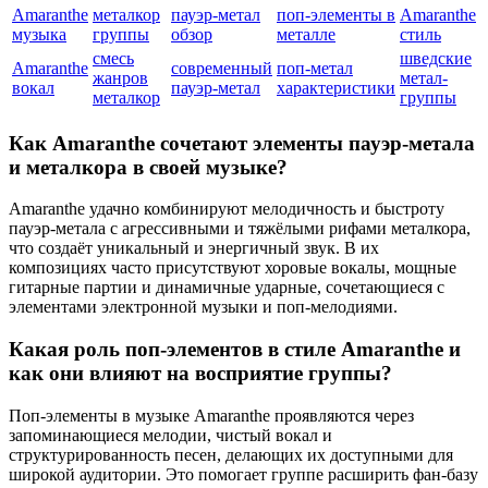
Amaranthe
металкор
пауэр-метал
поп-элементы в
Amaranthe
музыка
группы
обзор
металле
стиль
смесь
шведские
Amaranthe
современный
поп-метал
жанров
метал-
вокал
пауэр-метал
характеристики
металкор
группы
Как Amaranthe сочетают элементы пауэр-метала
и металкора в своей музыке?
Amaranthe удачно комбинируют мелодичность и быстроту
пауэр-метала с агрессивными и тяжёлыми рифами металкора,
что создаёт уникальный и энергичный звук. В их
композициях часто присутствуют хоровые вокалы, мощные
гитарные партии и динамичные ударные, сочетающиеся с
элементами электронной музыки и поп-мелодиями.
Какая роль поп-элементов в стиле Amaranthe и
как они влияют на восприятие группы?
Поп-элементы в музыке Amaranthe проявляются через
запоминающиеся мелодии, чистый вокал и
структурированность песен, делающих их доступными для
широкой аудитории. Это помогает группе расширить фан-базу