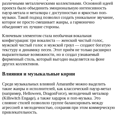
различными металлическими коллективами. Основной идеей
проекта было объединить эмоциональную интенсивность
пауэр-метала и металкора с доступностью и яркостью поп-
музыки. Такой подход позволил создать уникальное звучание,
которое не просто смешивает жанры, а гармонично
объединяет их лучшие стороны.
Ключевым элементом стала необычная вокальная
конфигурация: три вокалиста — женский чистый голос,
мужской чистый голос и мужской гроул — создают богатую
текстуру и динамику песен. Этот приём не только расширил
выразительные возможности, но и создал узнаваемый
фирменный стиль, который выгодно выделяется на фоне
других коллективов.
Влияния и музыкальные корни
Среди музыкальных влияний Amaranthe можно выделить
такие жанры и исполнителей, как классический пауэр-метал
(например, Helloween, DragonForce), мелодичный металкор
(Killswitch Engage), а также хардрок и поп-музыка. Это
слияние стилей позволило группе балансировать между
агрессией и мелодичностью, сохраняя при этом коммерческую
привлекательность.