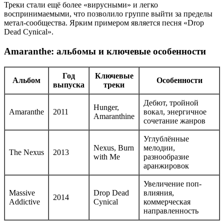
Треки стали ещё более «вирусными» и легко
воспринимаемыми, что позволило группе выйти за пределы
метал-сообщества. Ярким примером является песня «Drop
Dead Cynical».
Amaranthe: альбомы и ключевые особенности
Год
Ключевые
Альбом
Особенности
выпуска
треки
Дебют, тройной
Hunger,
Amaranthe
2011
вокал, энергичное
Amaranthine
сочетание жанров
Углублённые
Nexus, Burn
мелодии,
The Nexus
2013
with Me
разнообразие
аранжировок
Увеличение поп-
Massive
Drop Dead
влияния,
2014
Addictive
Cynical
коммерческая
направленность