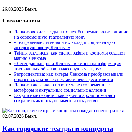
26.03.2023
Выкл.
Свежие записи
Ленкомовские звезды и их незабываемые роли: влияние
на современную театральную моду
«Театральные легенды и их вклад в современную
актерскую школу Ленкома»
Тайны закулисья: как сценография и костюмы создают
магию Ленкома
«Легендарные роли Ленкома в кино: трансформация
театральных образов в массовую культуру»
Ретроспектива: как актеры Ленкома преобразовывали
образы в культовые спектакли через десятилетия
Ленком как зеркало власти: через современные
метафоры и актуальные социальные аллюзии.
Закулисные секреты: как музей и архив помогают
сохранить актерскую память и искусство
02.07.2026
Выкл.
Как городские театры и концерты