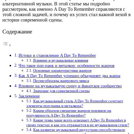
альтернативной музыки. В этой статье мы подробно
рассмотрим, как именно A Day To Remember справляются с
этой сложной задачей, и почему их успех стал важной вехой в
истории современной сцены.
Содержание
Истоки и становление A Day To Remember
Влияние и музыкальные влияния
Что такое поп-панк и металкор: особенности жанров
Основные характеристики жанров
Как A Day To Remember успешно объединяет два жанра
Песни-образцы жанрового микса
Влияние на музыкальную сцену и фанатское сообщество
Значение для современной сцены
Заключение
Как музыкальный стиль A Day To Remember сочетает
элементы поп-панка и металкора?
Каким образом смешение жанров повлияло на
популярность A Day To Remember?
Какие темы чаще всего освещает A Day To Remember в
своих текстах и как это отражается в их музыкальном стиле?
Как развитие музыкальной индустрии способствовало