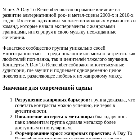
Успех A Day To Remember оказал огромное влияние на
развитие альтернативной рок- и метал-сцены 2000-х и 2010-х
годов. Их стиль вдохновил множество молодых музыкантов и
команд, которые начали эксперименты с жанровыми
границами, интегрируя в свою музыку неожиданные
сочетания.
Фанатское сообщество группы уникально своей
многогранностью — среди поклонников можно встретить как
любителей поп-панка, так и ценителей тяжелого звучания.
Концерты A Day To Remember собирают многотысячные
аудитории, где звучит и подпевает одновременно целое
поколение, разделяющее любовь к их жанровому миксу.
Значение для современной сцены
Разрушение жанровых барьеров:
группа доказала, что
сочетать контрасты можно успешно, не теряя в
аутентичности.
Повышение интереса к металкора:
благодаря поп-
панк элементам группа сделала металкор более
доступным и популярным.
Формирование кросс-жанровых проектов:
A Day To
Remember стимулировали эксперименты в других