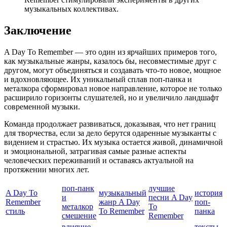
музыкальных коллективах.
Заключение
A Day To Remember — это один из ярчайших примеров того,
как музыкальные жанры, казалось бы, несовместимые друг с
другом, могут объединяться и создавать что-то новое, мощное
и вдохновляющее. Их уникальный сплав поп-панка и
металкора сформировал новое направление, которое не только
расширило горизонты слушателей, но и увеличило ландшафт
современной музыки.
Команда продолжает развиваться, доказывая, что нет границ
для творчества, если за дело берутся одаренные музыканты с
видением и страстью. Их музыка остается живой, динамичной
и эмоциональной, затрагивая самые разные аспекты
человеческих переживаний и оставаясь актуальной на
протяжении многих лет.
поп-панк
лучшие
A Day To
музыкальный
история
и
песни A Day
Remember
жанр A Day
поп-
металкор
To
стиль
To Remember
панка
смешение
Remember
влияние
тексты