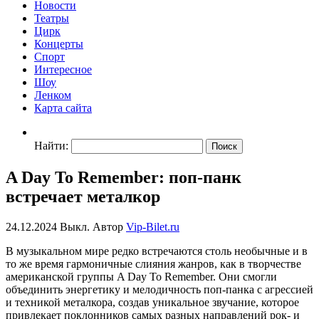
Новости
Театры
Цирк
Концерты
Спорт
Интересное
Шоу
Ленком
Карта сайта
Найти:
A Day To Remember: поп-панк
встречает металкор
24.12.2024
Выкл.
Автор
Vip-Bilet.ru
В музыкальном мире редко встречаются столь необычные и в
то же время гармоничные слияния жанров, как в творчестве
американской группы A Day To Remember. Они смогли
объединить энергетику и мелодичность поп-панка с агрессией
и техникой металкора, создав уникальное звучание, которое
привлекает поклонников самых разных направлений рок- и