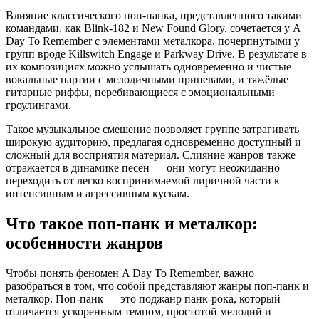
Влияние классического поп-панка, представленного такими
командами, как Blink-182 и New Found Glory, сочетается у A
Day To Remember с элементами металкора, почерпнутыми у
групп вроде Killswitch Engage и Parkway Drive. В результате в
их композициях можно услышать одновременно и чистые
вокальные партии с мелодичными припевами, и тяжёлые
гитарные риффы, перебивающиеся с эмоциональными
гроулингами.
Такое музыкальное смешение позволяет группе затрагивать
широкую аудиторию, предлагая одновременно доступный и
сложный для восприятия материал. Слияние жанров также
отражается в динамике песен — они могут неожиданно
переходить от легко воспринимаемой лиричной части к
интенсивным и агрессивным кускам.
Что такое поп-панк и металкор:
особенности жанров
Чтобы понять феномен A Day To Remember, важно
разобраться в том, что собой представляют жанры поп-панк и
металкор. Поп-панк — это поджанр панк-рока, который
отличается ускоренным темпом, простотой мелодий и