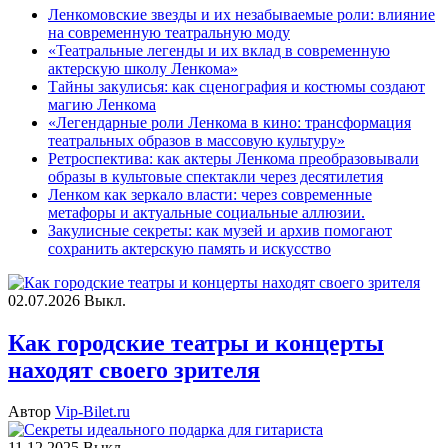
Ленкомовские звезды и их незабываемые роли: влияние
на современную театральную моду
«Театральные легенды и их вклад в современную
актерскую школу Ленкома»
Тайны закулисья: как сценография и костюмы создают
магию Ленкома
«Легендарные роли Ленкома в кино: трансформация
театральных образов в массовую культуру»
Ретроспектива: как актеры Ленкома преобразовывали
образы в культовые спектакли через десятилетия
Ленком как зеркало власти: через современные
метафоры и актуальные социальные аллюзии.
Закулисные секреты: как музей и архив помогают
сохранить актерскую память и искусство
02.07.2026
Выкл.
Как городские театры и концерты
находят своего зрителя
Автор
Vip-Bilet.ru
11.12.2025
Выкл.