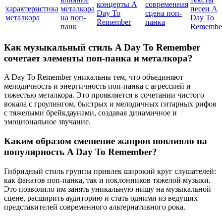
концерты A
современная
характеристика
металкора
песен A
Day To
сцена поп-
металкора
на поп-
Day To
Remember
панка
панк
Remembe
Как музыкальный стиль A Day To Remember
сочетает элементы поп-панка и металкора?
A Day To Remember уникальны тем, что объединяют
мелодичность и энергичность поп-панка с агрессией и
тяжестью металкора. Это проявляется в сочетании чистого
вокала с гроулингом, быстрых и мелодичных гитарных рифов
с тяжелыми брейкдаунами, создавая динамичное и
эмоциональное звучание.
Каким образом смешение жанров повлияло на
популярность A Day To Remember?
Гибридный стиль группы привлек широкий круг слушателей:
как фанатов поп-панка, так и поклонников тяжелой музыки.
Это позволило им занять уникальную нишу на музыкальной
сцене, расширить аудиторию и стать одними из ведущих
представителей современного альтернативного рока.