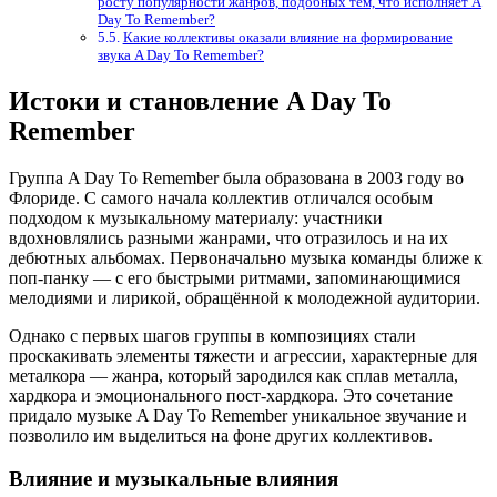
росту популярности жанров, подобных тем, что исполняет A
Day To Remember?
Какие коллективы оказали влияние на формирование
звука A Day To Remember?
Истоки и становление A Day To
Remember
Группа A Day To Remember была образована в 2003 году во
Флориде. С самого начала коллектив отличался особым
подходом к музыкальному материалу: участники
вдохновлялись разными жанрами, что отразилось и на их
дебютных альбомах. Первоначально музыка команды ближе к
поп-панку — с его быстрыми ритмами, запоминающимися
мелодиями и лирикой, обращённой к молодежной аудитории.
Однако с первых шагов группы в композициях стали
проскакивать элементы тяжести и агрессии, характерные для
металкора — жанра, который зародился как сплав металла,
хардкора и эмоционального пост-хардкора. Это сочетание
придало музыке A Day To Remember уникальное звучание и
позволило им выделиться на фоне других коллективов.
Влияние и музыкальные влияния