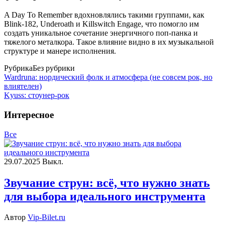
A Day To Remember вдохновлялись такими группами, как
Blink-182, Underoath и Killswitch Engage, что помогло им
создать уникальное сочетание энергичного поп-панка и
тяжелого металкора. Такое влияние видно в их музыкальной
структуре и манере исполнения.
Рубрика
Без рубрики
Wardruna: нордический фолк и атмосфера (не совсем рок, но
влиятелен)
Kyuss: стоунер-рок
Интересное
Все
29.07.2025
Выкл.
Звучание струн: всё, что нужно знать
для выбора идеального инструмента
Автор
Vip-Bilet.ru