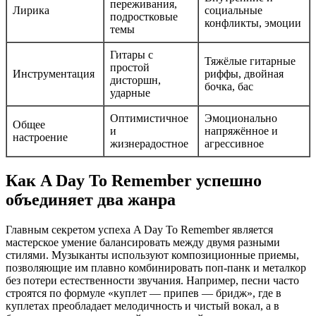
переживания,
Лирика
социальные
подростковые
конфликты, эмоции
темы
Гитары с
Тяжёлые гитарные
простой
Инструментация
риффы, двойная
дисторшн,
бочка, бас
ударные
Оптимистичное
Эмоционально
Общее
и
напряжённое и
настроение
жизнерадостное
агрессивное
Как A Day To Remember успешно
объединяет два жанра
Главным секретом успеха A Day To Remember является
мастерское умение балансировать между двумя разными
стилями. Музыканты используют композиционные приемы,
позволяющие им плавно комбинировать поп-панк и металкор
без потери естественности звучания. Например, песни часто
строятся по формуле «куплет — припев — бридж», где в
куплетах преобладает мелодичность и чистый вокал, а в