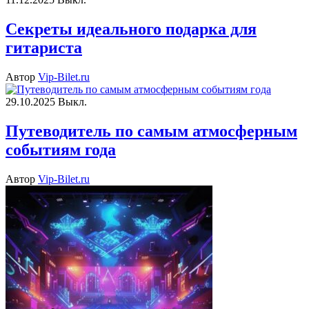
Секреты идеального подарка для
гитариста
Автор
Vip-Bilet.ru
29.10.2025
Выкл.
Путеводитель по самым атмосферным
событиям года
Автор
Vip-Bilet.ru