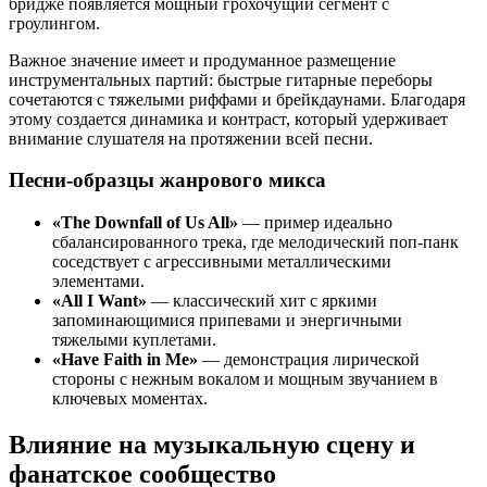
бридже появляется мощный грохочущий сегмент с
гроулингом.
Важное значение имеет и продуманное размещение
инструментальных партий: быстрые гитарные переборы
сочетаются с тяжелыми риффами и брейкдаунами. Благодаря
этому создается динамика и контраст, который удерживает
внимание слушателя на протяжении всей песни.
Песни-образцы жанрового микса
«The Downfall of Us All»
— пример идеально
сбалансированного трека, где мелодический поп-панк
соседствует с агрессивными металлическими
элементами.
«All I Want»
— классический хит с яркими
запоминающимися припевами и энергичными
тяжелыми куплетами.
«Have Faith in Me»
— демонстрация лирической
стороны с нежным вокалом и мощным звучанием в
ключевых моментах.
Влияние на музыкальную сцену и
фанатское сообщество