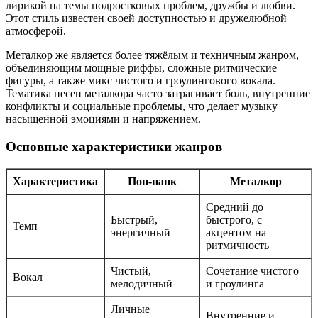
лирикой на темы подростковых проблем, дружбы и любви.
Этот стиль известен своей доступностью и дружелюбной
атмосферой.
Металкор же является более тяжёлым и техничным жанром,
объединяющим мощные риффы, сложные ритмические
фигуры, а также микс чистого и гроулингового вокала.
Тематика песен металкора часто затрагивает боль, внутренние
конфликты и социальные проблемы, что делает музыку
насыщенной эмоциями и напряжением.
Основные характеристики жанров
Характеристика
Поп-панк
Металкор
Средний до
Быстрый,
быстрого, с
Темп
энергичный
акцентом на
ритмичность
Чистый,
Сочетание чистого
Вокал
мелодичный
и гроулинга
Личные
Внутренние и