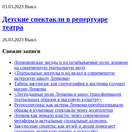
03.03.2023
Выкл.
Детские спектакли в репертуаре
театра
26.03.2023
Выкл.
Свежие записи
Ленкомовские звезды и их незабываемые роли: влияние
на современную театральную моду
«Театральные легенды и их вклад в современную
актерскую школу Ленкома»
Тайны закулисья: как сценография и костюмы создают
магию Ленкома
«Легендарные роли Ленкома в кино: трансформация
театральных образов в массовую культуру»
Ретроспектива: как актеры Ленкома преобразовывали
образы в культовые спектакли через десятилетия
Ленком как зеркало власти: через современные
метафоры и актуальные социальные аллюзии.
Закулисные секреты: как музей и архив помогают
сохранить актерскую память и искусство