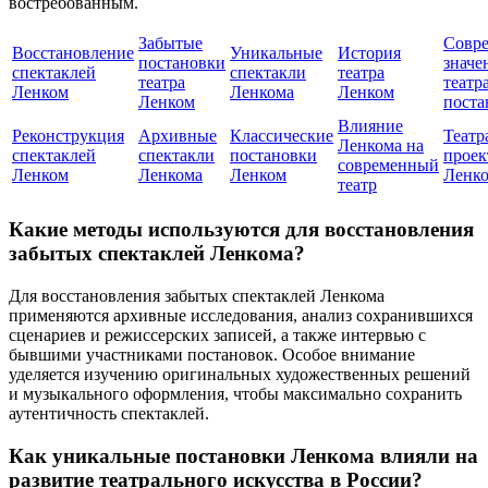
востребованным.
Забытые
Совр
Восстановление
Уникальные
История
постановки
значе
спектаклей
спектакли
театра
театра
театр
Ленком
Ленкома
Ленком
Ленком
поста
Влияние
Реконструкция
Архивные
Классические
Театр
Ленкома на
спектаклей
спектакли
постановки
прое
современный
Ленком
Ленкома
Ленком
Ленк
театр
Какие методы используются для восстановления
забытых спектаклей Ленкома?
Для восстановления забытых спектаклей Ленкома
применяются архивные исследования, анализ сохранившихся
сценариев и режиссерских записей, а также интервью с
бывшими участниками постановок. Особое внимание
уделяется изучению оригинальных художественных решений
и музыкального оформления, чтобы максимально сохранить
аутентичность спектаклей.
Как уникальные постановки Ленкома влияли на
развитие театрального искусства в России?