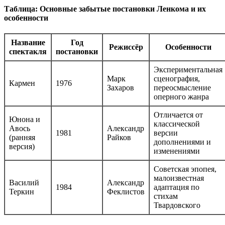
Таблица: Основные забытые постановки Ленкома и их
особенности
Название
Год
Режиссёр
Особенности
спектакля
постановки
Экспериментальная
Марк
сценография,
Кармен
1976
Захаров
переосмысление
оперного жанра
Отличается от
Юнона и
классической
Авось
Александр
1981
версии
(ранняя
Райков
дополнениями и
версия)
изменениями
Советская эпопея,
малоизвестная
Василий
Александр
1984
адаптация по
Теркин
Феклистов
стихам
Твардовского