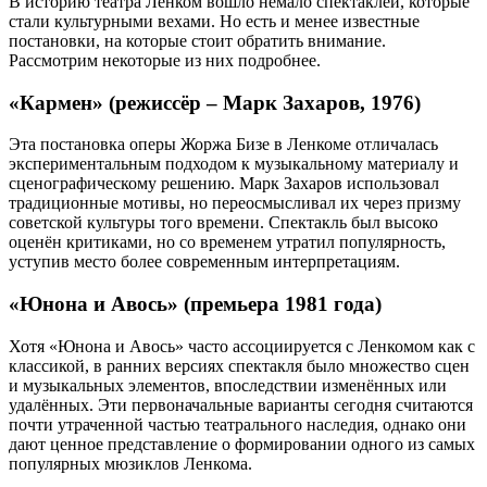
В историю театра Ленком вошло немало спектаклей, которые
стали культурными вехами. Но есть и менее известные
постановки, на которые стоит обратить внимание.
Рассмотрим некоторые из них подробнее.
«Кармен» (режиссёр – Марк Захаров, 1976)
Эта постановка оперы Жоржа Бизе в Ленкоме отличалась
экспериментальным подходом к музыкальному материалу и
сценографическому решению. Марк Захаров использовал
традиционные мотивы, но переосмысливал их через призму
советской культуры того времени. Спектакль был высоко
оценён критиками, но со временем утратил популярность,
уступив место более современным интерпретациям.
«Юнона и Авось» (премьера 1981 года)
Хотя «Юнона и Авось» часто ассоциируется с Ленкомом как с
классикой, в ранних версиях спектакля было множество сцен
и музыкальных элементов, впоследствии изменённых или
удалённых. Эти первоначальные варианты сегодня считаются
почти утраченной частью театрального наследия, однако они
дают ценное представление о формировании одного из самых
популярных мюзиклов Ленкома.