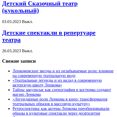
Детский Сказочный театр
(кукольный)
03.03.2023
Выкл.
Детские спектакли в репертуаре
театра
26.03.2023
Выкл.
Свежие записи
Ленкомовские звезды и их незабываемые роли: влияние
на современную театральную моду
«Театральные легенды и их вклад в современную
актерскую школу Ленкома»
Тайны закулисья: как сценография и костюмы создают
магию Ленкома
«Легендарные роли Ленкома в кино: трансформация
театральных образов в массовую культуру»
Ретроспектива: как актеры Ленкома преобразовывали
образы в культовые спектакли через десятилетия