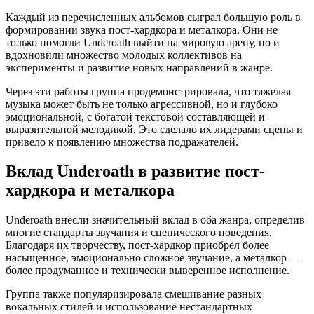
Каждый из перечисленных альбомов сыграл большую роль в
формировании звука пост-хардкора и металкора. Они не
только помогли Underoath выйти на мировую арену, но и
вдохновили множество молодых коллективов на
эксперименты и развитие новых направлений в жанре.
Через эти работы группа продемонстрировала, что тяжелая
музыка может быть не только агрессивной, но и глубоко
эмоциональной, с богатой текстовой составляющей и
выразительной мелодикой. Это сделало их лидерами сцены и
привело к появлению множества подражателей.
Вклад Underoath в развитие пост-
хардкора и металкора
Underoath внесли значительный вклад в оба жанра, определив
многие стандарты звучания и сценического поведения.
Благодаря их творчеству, пост-хардкор приобрёл более
насыщенное, эмоционально сложное звучание, а металкор —
более продуманное и технически выверенное исполнение.
Группа также популяризировала смешивание разных
вокальных стилей и использование нестандартных