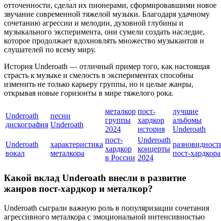
отточенности, сделал их пионерами, сформировавшими новое
звучание современной тяжелой музыки. Благодаря удачному
сочетанию агрессии и мелодии, духовной глубины и
музыкального эксперимента, они сумели создать наследие,
которое продолжает вдохновлять множество музыкантов и
слушателей по всему миру.
История Underoath — отличный пример того, как настоящая
страсть к музыке и смелость в экспериментах способны
изменить не только карьеру группы, но и целые жанры,
открывая новые горизонты в мире тяжелого рока.
металкор
пост-
лучшие
Underoath
песни
группы
хардкор
альбомы
дискография
Underoath
2024
история
Underoath
пост-
Underoath
Underoath
характеристика
разновидност
хардкор
концерты
вокал
металкора
пост-хардкора
в России
2024
Какой вклад Underoath внесли в развитие
жанров пост-хардкор и металкор?
Underoath сыграли важную роль в популяризации сочетания
агрессивного металкора с эмоциональной интенсивностью