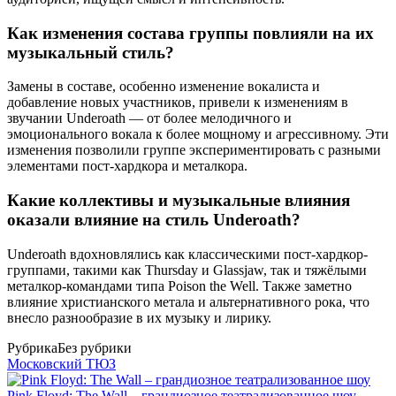
Как изменения состава группы повлияли на их
музыкальный стиль?
Замены в составе, особенно изменение вокалиста и
добавление новых участников, привели к изменениям в
звучании Underoath — от более мелодичного и
эмоционального вокала к более мощному и агрессивному. Эти
изменения позволили группе экспериментировать с разными
элементами пост-хардкора и металкора.
Какие коллективы и музыкальные влияния
оказали влияние на стиль Underoath?
Underoath вдохновлялись как классическими пост-хардкор-
группами, такими как Thursday и Glassjaw, так и тяжёлыми
металкор-командами типа Poison the Well. Также заметно
влияние христианского метала и альтернативного рока, что
внесло разнообразие в их музыку и лирику.
Рубрика
Без рубрики
Московский ТЮЗ
Pink Floyd: The Wall – грандиозное театрализованное шоу