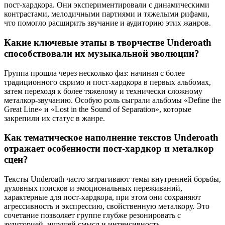
пост-хардкора. Они экспериментировали с динамическими
контрастами, мелодичными партиями и тяжелыми рифами,
что помогло расширить звучание и аудиторию этих жанров.
Какие ключевые этапы в творчестве Underoath
способствовали их музыкальной эволюции?
Группа прошла через несколько фаз: начиная с более
традиционного скримо и пост-хардкора в первых альбомах,
затем переходя к более тяжелому и технически сложному
металкор-звучанию. Особую роль сыграли альбомы «Define the
Great Line» и «Lost in the Sound of Separation», которые
закрепили их статус в жанре.
Как тематическое наполнение текстов Underoath
отражает особенности пост-хардкор и металкор
сцен?
Тексты Underoath часто затрагивают темы внутренней борьбы,
духовных поисков и эмоциональных переживаний,
характерные для пост-хардкора, при этом они сохраняют
агрессивность и экспрессию, свойственную металкору. Это
сочетание позволяет группе глубже резонировать с
аудиторией, ищущей смысл и интенсивность.