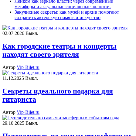
Ленком как зеркало власти: через современные
метафоры и актуальные социальные аллюзии.
Закулисные секреты: как музей и архив помогают
сохранить актерскую память и искусство
02.07.2026
Выкл.
Как городские театры и концерты
находят своего зрителя
Автор
Vip-Bilet.ru
11.12.2025
Выкл.
Секреты идеального подарка для
гитариста
Автор
Vip-Bilet.ru
29.10.2025
Выкл.
Путеводитель по самым атмосферным