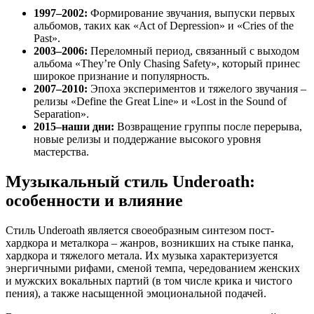
1997–2002:
Формирование звучания, выпуски первых
альбомов, таких как «Act of Depression» и «Cries of the
Past».
2003–2006:
Переломный период, связанный с выходом
альбома «They’re Only Chasing Safety», который принес
широкое признание и популярность.
2007–2010:
Эпоха экспериментов и тяжелого звучания –
релизы «Define the Great Line» и «Lost in the Sound of
Separation».
2015–наши дни:
Возвращение группы после перерыва,
новые релизы и поддержание высокого уровня
мастерства.
Музыкальный стиль Underoath:
особенности и влияние
Стиль Underoath является своеобразным синтезом пост-
хардкора и металкора – жанров, возникших на стыке панка,
хардкора и тяжелого метала. Их музыка характеризуется
энергичными рифами, сменой темпа, чередованием женских
и мужских вокальных партий (в том числе крика и чистого
пения), а также насыщенной эмоциональной подачей.