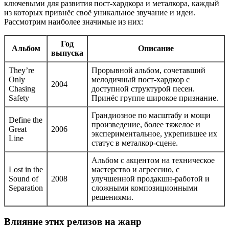
ключевыми для развития пост-хардкора и металкора, каждый
из которых привнёс своё уникальное звучание и идеи.
Рассмотрим наиболее значимые из них:
Год
Альбом
Описание
выпуска
They’re
Прорывной альбом, сочетавший
Only
мелодичный пост-хардкор с
2004
Chasing
доступной структурой песен.
Safety
Принёс группе широкое признание.
Грандиозное по масштабу и мощи
Define the
произведение, более тяжелое и
Great
2006
экспериментальное, укрепившее их
Line
статус в металкор-сцене.
Альбом с акцентом на техническое
Lost in the
мастерство и агрессию, с
Sound of
2008
улучшенной продакшн-работой и
Separation
сложными композиционными
решениями.
Влияние этих релизов на жанр