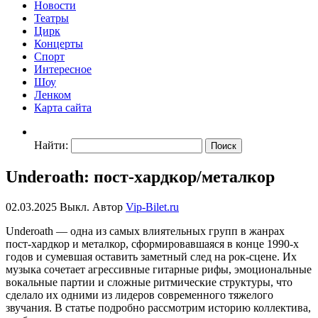
Новости
Театры
Цирк
Концерты
Спорт
Интересное
Шоу
Ленком
Карта сайта
Найти:
Underoath: пост-хардкор/металкор
02.03.2025
Выкл.
Автор
Vip-Bilet.ru
Underoath — одна из самых влиятельных групп в жанрах
пост-хардкор и металкор, сформировавшаяся в конце 1990-х
годов и сумевшая оставить заметный след на рок-сцене. Их
музыка сочетает агрессивные гитарные рифы, эмоциональные
вокальные партии и сложные ритмические структуры, что
сделало их одними из лидеров современного тяжелого
звучания. В статье подробно рассмотрим историю коллектива,