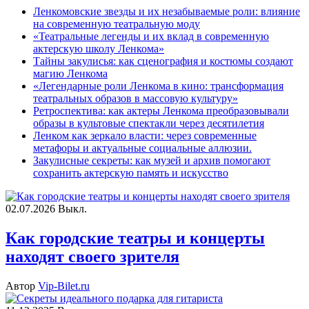
Ленкомовские звезды и их незабываемые роли: влияние
на современную театральную моду
«Театральные легенды и их вклад в современную
актерскую школу Ленкома»
Тайны закулисья: как сценография и костюмы создают
магию Ленкома
«Легендарные роли Ленкома в кино: трансформация
театральных образов в массовую культуру»
Ретроспектива: как актеры Ленкома преобразовывали
образы в культовые спектакли через десятилетия
Ленком как зеркало власти: через современные
метафоры и актуальные социальные аллюзии.
Закулисные секреты: как музей и архив помогают
сохранить актерскую память и искусство
02.07.2026
Выкл.
Как городские театры и концерты
находят своего зрителя
Автор
Vip-Bilet.ru