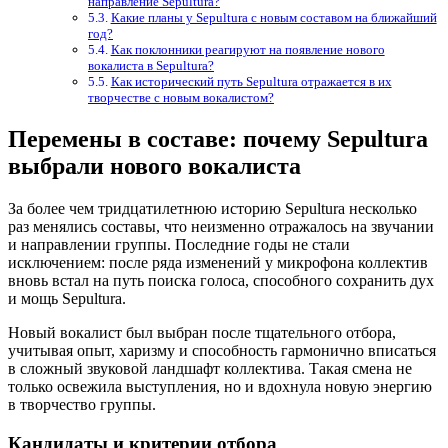
направление Sepultura?
Какие планы у Sepultura с новым составом на ближайший
год?
Как поклонники реагируют на появление нового
вокалиста в Sepultura?
Как исторический путь Sepultura отражается в их
творчестве с новым вокалистом?
Перемены в составе: почему Sepultura
выбрали нового вокалиста
За более чем тридцатилетнюю историю Sepultura несколько
раз менялись составы, что неизменно отражалось на звучании
и направлении группы. Последние годы не стали
исключением: после ряда изменений у микрофона коллектив
вновь встал на путь поиска голоса, способного сохранить дух
и мощь Sepultura.
Новый вокалист был выбран после тщательного отбора,
учитывая опыт, харизму и способность гармонично вписаться
в сложный звуковой ландшафт коллектива. Такая смена не
только освежила выступления, но и вдохнула новую энергию
в творчество группы.
Кандидаты и критерии отбора