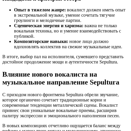
Опыт в тяжелом жанре:
вокалист должен иметь опыт
в экстремальной музыке, умение сочетать тягучие
гроулинги и мелодичные партии.
Сценическая энергия и харизма:
важна не только
вокальная техника, но и умение взаимодействовать с
публикой.
Композиторские навыки:
новое лицо должно
вдохновлять коллектив на свежие музыкальные идеи.
В итоге, выбор пал на исполнителя, сумевшего представить
достойное продолжение мощи и аутентичности Sepultura.
Влияние нового вокалиста на
музыкальное направление Sepultura
С приходом нового фронтмена Sepultura обрели звучание,
которое органично сочетает традиционные корни и
современные тенденции металлической сцены. Вокалист
привнес свои уникальные вокальные приемы, расширив
палитру экспрессии и эмоционального наполнения песен.
В новых композициях отчетливо ощущается баланс между
рифами с марша треш-метала и мелодическими, этнически