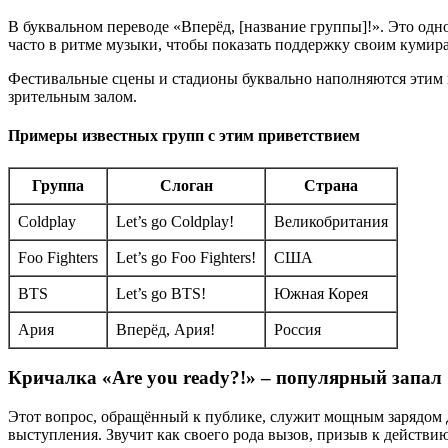
В буквальном переводе «Вперёд, [название группы]!». Это од
часто в ритме музыки, чтобы показать поддержку своим кумир
Фестивальные сцены и стадионы буквально наполняются этим п
зрительным залом.
Примеры известных групп с этим приветствием
Группа
Слоган
Страна
Coldplay
Let’s go Coldplay!
Великобритания
Foo Fighters
Let’s go Foo Fighters!
США
BTS
Let’s go BTS!
Южная Корея
Ария
Вперёд, Ария!
Россия
Кричалка «Are you ready?!» – популярный запал
Этот вопрос, обращённый к публике, служит мощным зарядом дл
выступления. Звучит как своего рода вызов, призыв к действ