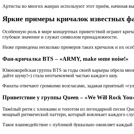
Артисты во многих жанрах используют этот приём, начиная выс
Яркие примеры кричалок известных ф
Особенную роль в мире концертных приветствий играют кричал
глубокое значение и служат символом принадлежности.
Ниже приведены несколько примеров таких кричалок и их осо
Фан-кричалка BTS – «ARMY, make some noise!»
Южнокорейская группа BTS за годы своей карьеры обрела мн
дайте шуму!») стала неотъемлемой частью каждого шоу.
Фанаты отвечают громкими возгласами, задавая приятный «гул
Приветствие у группы Queen – «We Will Rock You»
Тяжёлый ритм с хлопками и топотом из легендарной песни Quee
мощный ритмический паттерн, который вовлекает каждого слу
Такое взаимодействие с публикой буквально оживляет каждый 