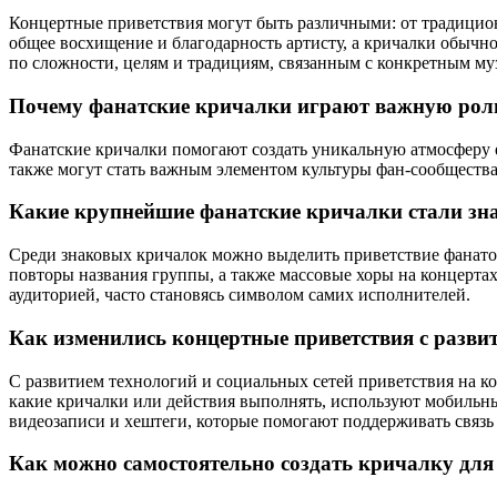
Концертные приветствия могут быть различными: от традицио
общее восхищение и благодарность артисту, а кричалки обычн
по сложности, целям и традициям, связанным с конкретным м
Почему фанатские кричалки играют важную роль
Фанатские кричалки помогают создать уникальную атмосферу 
также могут стать важным элементом культуры фан-сообщества
Какие крупнейшие фанатские кричалки стали зн
Среди знаковых кричалок можно выделить приветствие фанатов
повторы названия группы, а также массовые хоры на концерта
аудиторией, часто становясь символом самих исполнителей.
Как изменились концертные приветствия с разви
С развитием технологий и социальных сетей приветствия на к
какие кричалки или действия выполнять, используют мобильн
видеозаписи и хештеги, которые помогают поддерживать связь 
Как можно самостоятельно создать кричалку дл