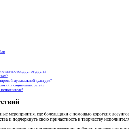
е
lap
 отличаются друг от друга?
ртах?
мировой музыкальной культуре?
ологий и социальных сетей?
 исполнителя?
тствий
вные мероприятия, где болельщики с помощью коротких лозунго
ства и подчеркнуть свою причастность к творчеству исполнителя
го концерта: они помогают разогреть публику, привлекают вним