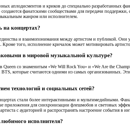
нных аплодисментов и криков до специально разработанных фа
о создаются фанатскими сообществами для передачи поддержки, 
узыкальным жанром или исполнителем.
 на концертах?
единства и взаимопонимания между артистом и публикой. Они 
. Кроме того, исполнение кричалок может мотивировать артист
аковыми в мировой музыкальной культуре?
 Queen со знаменитым «We Will Rock You» и «We Are the Champi
х BTS, которые считаются одними из самых организованных. Эти
тием технологий и социальных сетей?
онцертах стали более интерактивными и мультимедийными. Фанат
ые приложения для синхронизации флешмобов и световых эффек
артиста с аудиторией и распространять настроение события в ин
я любимого исполнителя?