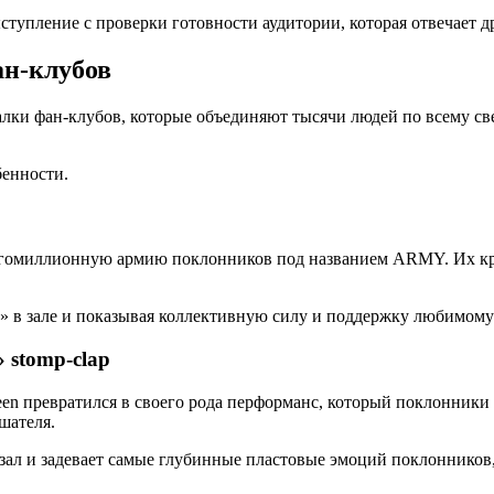
тупление с проверки готовности аудитории, которая отвечает д
ан-клубов
ки фан-клубов, которые объединяют тысячи людей по всему све
бенности.
огомиллионную армию поклонников под названием ARMY. Их кр
» в зале и показывая коллективную силу и поддержку любимому 
 stomp-clap
n превратился в своего рода перформанс, который поклонники п
шателя.
зал и задевает самые глубинные пластовые эмоций поклонников,