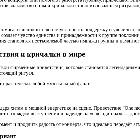
атов знакомство с такой кричалкой становится важным ритуало
помогают исполнителю почувствовать поддержку и увеличить э
создает чувство единства и принадлежности к группе поклонни
вия становятся неотъемлемой частью имиджа группы и памятног
твия и кричалки в мире
вои фирменные приветствия, которые становятся легендарными.
стоящий ритуал.
ет практически любой музыкальный фанат.
ря хитам и мощной энергетике на сцене. Приветствие “One more
ют на каждом выступлении в надежде на «ещё один раз» — допо
мент и продлить радость от концерта, что идеально передаёт ат
ариант