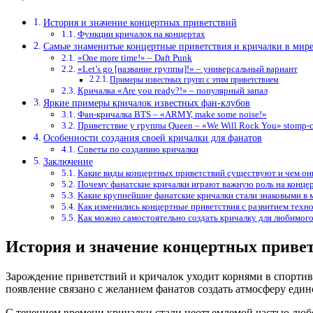
История и значение концертных приветствий
Функции кричалок на концертах
Самые знаменитые концертные приветствия и кричалки в мир
«One more time!» – Daft Punk
«Let’s go [название группы]!» – универсальный вариант
Примеры известных групп с этим приветствием
Кричалка «Are you ready?!» – популярный запал
Яркие примеры кричалок известных фан-клубов
Фан-кричалка BTS – «ARMY, make some noise!»
Приветствие у группы Queen – «We Will Rock You» stomp-c
Особенности создания своей кричалки для фанатов
Советы по созданию кричалки
Заключение
Какие виды концертных приветствий существуют и чем они
Почему фанатские кричалки играют важную роль на конце
Какие крупнейшие фанатские кричалки стали знаковыми в 
Как изменились концертные приветствия с развитием техн
Как можно самостоятельно создать кричалку для любимого
История и значение концертных приве
Зарождение приветствий и кричалок уходит корнями в спорти
появление связано с желанием фанатов создать атмосферу един
С течением времени кричалки стали неотъемлемой частью любо