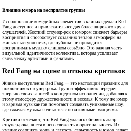
Влияние юмора на восприятие группы
Использование комедийных элементов в клипах сделало Red
Fang доступнее и привлекательнее для более широкого круга
слушателей. Жесткий стоунер-рок с юмором снижает барьеры
восприятия и способствует созданию теплой атмосферы на
живых выступлениях, где публике не приходится
воспринимать музыку слишком серьёзно. Это важная часть
визуальной идентичности коллектива, которая усиливает
связь между артистами и фанатами.
Red Fang на сцене и отзывы критиков
Живые выступления Red Fang — это настоящий праздник для
поклонников стоунер-рока. Группа эффективно передает
энергию своих записей в концертном исполнении, добавляя к
этому атмосферу дружественности и веселья. К тому же юмор
и харизма музыкантов помогают создавать уникальные шоу,
где тяжелая музыка сочетается с позитивными эмоциями.
Критики отмечают, что Red Fang удалось обновить жанр
стоунер-рока, внеся в него свежесть и оригинальность. Их
умение соединять мощь и легкость, серьезность и юмор делает