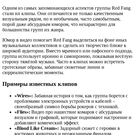
Одним из самых запоминающихся аспектов группы Red Fang
стали их клипы. Они отличаются не только качественным
визуальным рядом, но и необычным, часто самобытным,
порой даже абсурдным юмором, что нехарактерно для
большинства групп их жанра.
Юмор в видео помогает Red Fang выделиться на фоне иных
музыкальных коллективов и сделать их творчество ближе к
широкой аудитории. Вместо мрачного или пафосного подхода,
группа использует иронию и самоиронию, показывая весёлую
сторону тяжёлой музыки. Часто в клипах можно встретить
гротескные образы, забавные сюжетные линии и
сюрреалистические моменты.
Примеры известных клипов
«Wires»:
Забавная история о том, как группа борется с
проблемами электронных устройств и кабелей –
своеобразный символ борьбы рокеров с техникой.
«Flies»:
Видео про нашествие комаров с абсурдным
визуалом и графикой, которые поднимают настроение и
добавляют комический эффект.
«Blood Like Cream»:
Задорный сюжет с героями в
костюмах животных и неожиданным финалом.