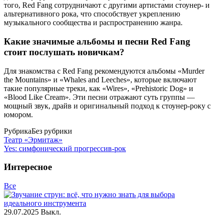
того, Red Fang сотрудничают с другими артистами стоунер- и
альтернативного рока, что способствует укреплению
музыкального сообщества и распространению жанра.
Какие значимые альбомы и песни Red Fang
стоит послушать новичкам?
Для знакомства с Red Fang рекомендуются альбомы «Murder
the Mountains» и «Whales and Leeches», которые включают
такие популярные треки, как «Wires», «Prehistoric Dog» и
«Blood Like Cream». Эти песни отражают суть группы —
мощный звук, драйв и оригинальный подход к стоунер-року с
юмором.
Рубрика
Без рубрики
Театр «Эрмитаж»
Yes: симфонический прогрессив-рок
Интересное
Все
29.07.2025
Выкл.