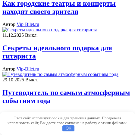
Как городские театры и концерты
находят своего зрителя
Автор
Vip-Bilet.ru
11.12.2025
Выкл.
Секреты идеального подарка для
гитариста
Автор
Vip-Bilet.ru
29.10.2025
Выкл.
Путеводитель по самым атмосферным
событиям года
Автор
Vip-Bilet.ru
Этот сайт использует cookie для хранения данных. Продолжая
использовать сайт, Вы даете свое согласие на работу с этими файлами.
Сайт работает на
WordPress
|
Тема:
Envo Magazine
OK