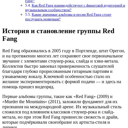
Fang?
Как Red Fang взаимодействуют с фанатской аудиторией и
музыкальным сообществом?
Какие значимые альбомы и песни Red Fang стоит
послушать новичкам?
История и становление группы Red
Fang
Red Fang образовались в 2005 году в Портленде, штат Орегон,
и на протяжении многих лет сохраняют свое первоначальное
звучание с элементами стоунер-рока, слайда и хэви-метала.
Коллектив быстро завоевал приверженность слушателей
благодаря глубоко прорисованным гитарным партиям и
узнаваемому вокалу. Ключевой особенностью стало их
желание экспериментировать с формой подачи — и здесь на
помощь пришел видеоряд.
Первые альбомы группы, такие как «Red Fang» (2009) и
«Murder the Mountains» (2011), заложили фундамент для их
признания на международной арене. Их музыкальный стиль
сложился под влиянием классиков стоунер-рока и слайд-
метала, но при этом Red Fang привнесли свежесть и драйв,
которые подчёркивали своеобразие их артиста-стиля и
лирики.