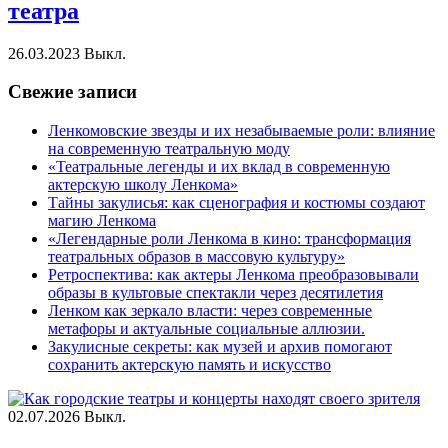
театра
26.03.2023
Выкл.
Свежие записи
Ленкомовские звезды и их незабываемые роли: влияние
на современную театральную моду
«Театральные легенды и их вклад в современную
актерскую школу Ленкома»
Тайны закулисья: как сценография и костюмы создают
магию Ленкома
«Легендарные роли Ленкома в кино: трансформация
театральных образов в массовую культуру»
Ретроспектива: как актеры Ленкома преобразовывали
образы в культовые спектакли через десятилетия
Ленком как зеркало власти: через современные
метафоры и актуальные социальные аллюзии.
Закулисные секреты: как музей и архив помогают
сохранить актерскую память и искусство
02.07.2026
Выкл.