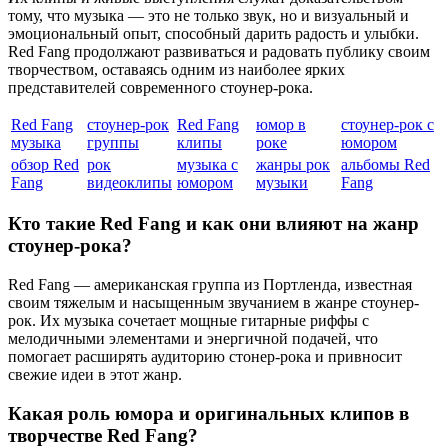
тому, что музыка — это не только звук, но и визуальный и
эмоциональный опыт, способный дарить радость и улыбки.
Red Fang продолжают развиваться и радовать публику своим
творчеством, оставаясь одним из наиболее ярких
представителей современного стоунер-рока.
Red Fang
стоунер-рок
Red Fang
юмор в
стоунер-рок с
музыка
группы
клипы
роке
юмором
обзор Red
рок
музыка с
жанры рок
альбомы Red
Fang
видеоклипы
юмором
музыки
Fang
Кто такие Red Fang и как они влияют на жанр
стоунер-рока?
Red Fang — американская группа из Портленда, известная
своим тяжелым и насыщенным звучанием в жанре стоунер-
рок. Их музыка сочетает мощные гитарные риффы с
мелодичными элементами и энергичной подачей, что
помогает расширять аудиторию стонер-рока и привносит
свежие идеи в этот жанр.
Какая роль юмора и оригинальных клипов в
творчестве Red Fang?