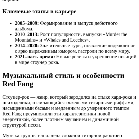
Ключевые этапы в карьере
2005–2009:
Формирование и выпуск дебютного
альбома.
2010–2013:
Рост популярности, выпуски «Murder the
Mountains» и «Whales and Leeches».
2014–2020:
Значительные туры, появление видеоклипов
с ярко выраженным юмором, гастроли по всему миру.
2021–наст. время:
Новые релизы и укрепление позиций
в мире стоунер-рока.
Музыкальный стиль и особенности
Red Fang
Стоунер-рок — жанр, который зародился на стыке хард-рока и
психоделики, отличающийся тяжелыми гитарными риффами,
насыщенными басами и медленным до умеренного темпом.
Red Fang преумножили эти характеристики новой
энергетикой, более плотным звучанием и динамичной
структурой песен.
Музыка группы наполнена сложной гитарной работой с