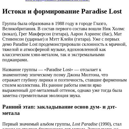
Истоки и формирование Paradise Lost
Группа была образована в 1988 году в городе Глазго,
Великобритания. В состав первого состава вошли Ник Холмс
(вокал), Грег Макферсон (гитара), Аарон Аэриенс (бас), Мат
Стивенсон (ударные) и Мэтт Клейн (гитара). Уже с первых
демо Paradise Lost продемонстрировали склонность к мрачной,
тяжелой и атмосферной музыке, вдохновленной как
классическим хэви-металом, так и экстремальными
поджанрами.
Название группы — «Paradise Lost» — отсылает к
знаменитому эпическому поэму Джона Милтона, что
отражает глубину лирики и поэтичность, ставшие фирменным
стилем коллектива. Их ранние работы имели ярко
выраженный дэт-металевый оттенок, однако уже тогда была
заметна стремительная эволюция звука.
Ранний этап: закладывание основ дум- и дэт-
метала
Первый значимый альбом группы,
Lost Paradise
(1990), стал