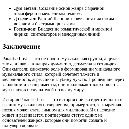
Дум-метал:
Создание основ жанра с мрачной
атмосферой и медленным темпом.
Дэт-метал:
Ранний блюпринт звучания с жестким
вокалом и быстрыми риффами.
Готик-рок:
Внедрение романтической и мрачной
лирики, синтезаторов и мелодичных линий.
Заключение
Paradise Lost — это не просто музыкальная группа, а целая
эпоха и школа в жанрах дум-метал, дэт-метал и готик-рок.
Они сыграли ключевую роль в формировании уникального
музыкального стиля, который сочетает тяжесть и
мелодичность, агрессию и глубину чувств. Прошедшие через
эволюции и эксперименты, они продолжают вдохновлять
музыкантов и слушателей по всему миру.
История Paradise Lost — это история поиска идентичности и
границ музыкального творчества, пример того, как мрачная
поэзия может стать гимном для миллионов. Их наследие
живет и развивается, подтверждая статус одних из
основателей жанров, которые они помогли создать и
популяризировать.