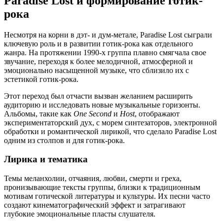
Paradise Lost и формирование готик-
рока
Несмотря на корни в дэт- и дум-метале, Paradise Lost сыграли
ключевую роль и в развитии готик-рока как отдельного
жанра. На протяжении 1990-х группа плавно смягчала свое
звучание, переходя к более мелодичной, атмосферной и
эмоционально насыщенной музыке, что сблизило их с
эстетикой готик-рока.
Этот переход был отчасти вызван желанием расширить
аудиторию и исследовать новые музыкальные горизонты.
Альбомы, такие как
One Second
и
Host
, отображают
экспериментаторский дух, с морем синтезаторов, электронной
обработки и романтической лирикой, что сделало Paradise Lost
одним из столпов и для готик-рока.
Лирика и тематика
Темы меланхолии, отчаяния, любви, смерти и греха,
пронизывающие тексты группы, близки к традиционным
мотивам готической литературы и культуры. Их песни часто
создают кинематографический эффект и затрагивают
глубокие эмоциональные пласты слушателя.