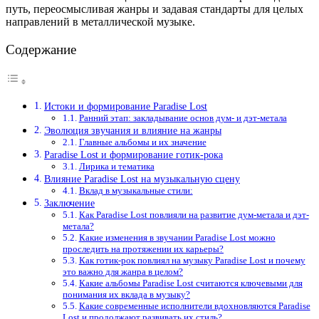
путь, переосмысливая жанры и задавая стандарты для целых
направлений в металлической музыке.
Содержание
Истоки и формирование Paradise Lost
Ранний этап: закладывание основ дум- и дэт-метала
Эволюция звучания и влияние на жанры
Главные альбомы и их значение
Paradise Lost и формирование готик-рока
Лирика и тематика
Влияние Paradise Lost на музыкальную сцену
Вклад в музыкальные стили:
Заключение
Как Paradise Lost повлияли на развитие дум-метала и дэт-
метала?
Какие изменения в звучании Paradise Lost можно
проследить на протяжении их карьеры?
Как готик-рок повлиял на музыку Paradise Lost и почему
это важно для жанра в целом?
Какие альбомы Paradise Lost считаются ключевыми для
понимания их вклада в музыку?
Какие современные исполнители вдохновляются Paradise
Lost и продолжают развивать их стиль?