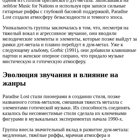
одним из столпов британского дэт-метала. Записываясь на
лейбле Music for Nations и используя при записи сильные
гитарные риффы с глубокой басовой поддержкой, Paradise
Lost создали атмосферу безысходности и темного эпоса.
Уникальность группы заключалась в том, что, несмотря на
тяжелый вокал и агрессивное звучание, они вводили
мелодические элементы и элементы, которые позже выйдут за
рамки дэт-метала и плавно перейдут в дум-метал. Уже к
следующему альбому,
Gothic
(1991), они добавили клавишные
партии и женское оперное сопрано, что придало музыке
мистическую и готическую атмосферу.
Эволюция звучания и влияние на
жанры
Paradise Lost стали пионерами в создании стиля, позже
названного готик-металом, смешивая тяжесть металла с
элементами готической музыки. Их способность соединять
казалось бы несовместимые стили сделала их ключевыми
фигурами в музыкальных экспериментах начала 1990-х.
Группа внесла значительный вклад в развитие дум-метала:
медленные, тяжёлые риффы, мрачная атмосфера и