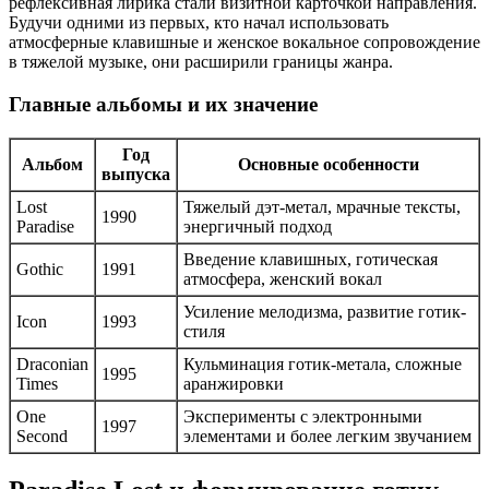
рефлексивная лирика стали визитной карточкой направления.
Будучи одними из первых, кто начал использовать
атмосферные клавишные и женское вокальное сопровождение
в тяжелой музыке, они расширили границы жанра.
Главные альбомы и их значение
Год
Альбом
Основные особенности
выпуска
Lost
Тяжелый дэт-метал, мрачные тексты,
1990
Paradise
энергичный подход
Введение клавишных, готическая
Gothic
1991
атмосфера, женский вокал
Усиление мелодизма, развитие готик-
Icon
1993
стиля
Draconian
Кульминация готик-метала, сложные
1995
Times
аранжировки
One
Эксперименты с электронными
1997
Second
элементами и более легким звучанием