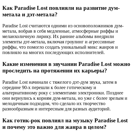
Как Paradise Lost повлияли на развитие дум-
метала и дэт-метала?
Paradise Lost считаются одними из основоположников дум-
метала, вобрав в себя медленные, атмосферные риффы и
меланхоличную лирику. Их ранние альбомы внедрили
элементы дэт-метала, включая гроулинг и агрессивные
риффы, что помогло создать уникальный микс жанров и
повлияло на многих последующих исполнителей.
Какие изменения в звучании Paradise Lost можно
проследить на протяжении их карьеры?
Paradise Lost начинали с тяжелого дэт-дум звука, затем в
середине 90-х перешли к более готическому и
альтернативному року с элементами электроники. Позднее
они вернулись к корням дум-метала, но уже с более зрелым и
мелодичным подходом, что сделало их творчество
разнообразным и интересным для разных аудиторий.
Как готик-рок повлиял на музыку Paradise Lost
и почему это важно для жанра в целом?