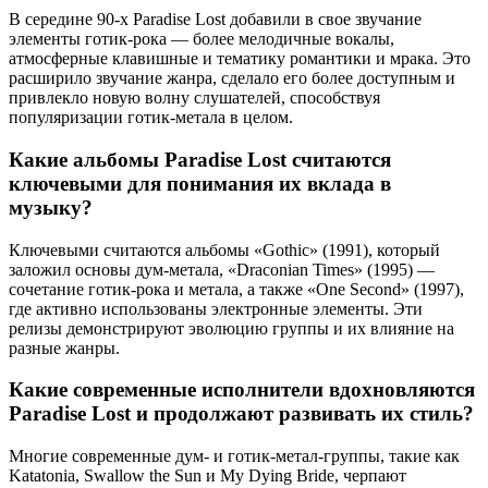
В середине 90-х Paradise Lost добавили в свое звучание
элементы готик-рока — более мелодичные вокалы,
атмосферные клавишные и тематику романтики и мрака. Это
расширило звучание жанра, сделало его более доступным и
привлекло новую волну слушателей, способствуя
популяризации готик-метала в целом.
Какие альбомы Paradise Lost считаются
ключевыми для понимания их вклада в
музыку?
Ключевыми считаются альбомы «Gothic» (1991), который
заложил основы дум-метала, «Draconian Times» (1995) —
сочетание готик-рока и метала, а также «One Second» (1997),
где активно использованы электронные элементы. Эти
релизы демонстрируют эволюцию группы и их влияние на
разные жанры.
Какие современные исполнители вдохновляются
Paradise Lost и продолжают развивать их стиль?
Многие современные дум- и готик-метал-группы, такие как
Katatonia, Swallow the Sun и My Dying Bride, черпают