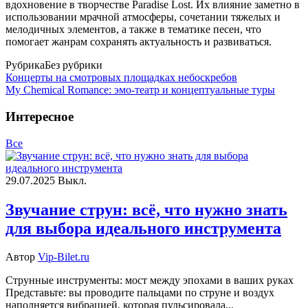
вдохновение в творчестве Paradise Lost. Их влияние заметно в
использовании мрачной атмосферы, сочетании тяжелых и
мелодичных элементов, а также в тематике песен, что
помогает жанрам сохранять актуальность и развиваться.
Рубрика
Без рубрики
Концерты на смотровых площадках небоскребов
My Chemical Romance: эмо-театр и концептуальные туры
Интересное
Все
29.07.2025
Выкл.
Звучание струн: всё, что нужно знать
для выбора идеального инструмента
Автор
Vip-Bilet.ru
Струнные инструменты: мост между эпохами в ваших руках
Представьте: вы проводите пальцами по струне и воздух
наполняется вибрацией, которая пульсировала...