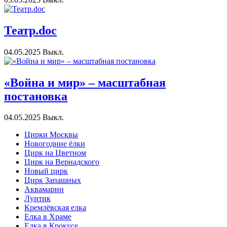
Театр.doc
04.05.2025
Выкл.
«Война и мир» – масштабная
постановка
04.05.2025
Выкл.
Цирки Москвы
Новогодние ёлки
Цирк на Цветном
Цирк на Вернадского
Новый цирк
Цирк Запашных
Аквамарин
Лунтик
Кремлёвская елка
Елка в Храме
Елка в Крокусе