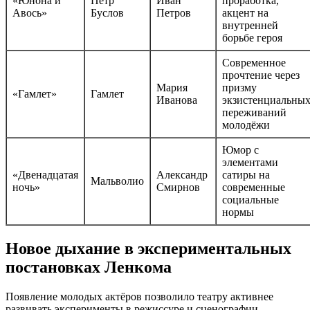
«Юнона и
Пётр
Иван
проработка,
Авось»
Буслов
Петров
акцент на
внутренней
борьбе героя
Современное
прочтение через
Мария
призму
«Гамлет»
Гамлет
Иванова
экзистенциальны
переживаний
молодёжи
Юмор с
элементами
«Двенадцатая
Александр
сатиры на
Мальволио
ночь»
Смирнов
современные
социальные
нормы
Новое дыхание в экспериментальных
постановках Ленкома
Появление молодых актёров позволило театру активнее
развивать эксперименты в режиссуре и сценографии.