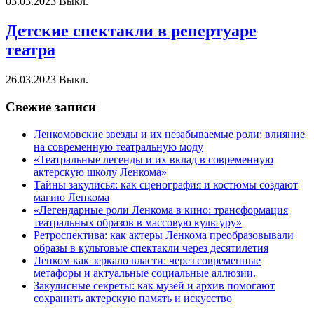
03.03.2023
Выкл.
Детские спектакли в репертуаре
театра
26.03.2023
Выкл.
Свежие записи
Ленкомовские звезды и их незабываемые роли: влияние
на современную театральную моду
«Театральные легенды и их вклад в современную
актерскую школу Ленкома»
Тайны закулисья: как сценография и костюмы создают
магию Ленкома
«Легендарные роли Ленкома в кино: трансформация
театральных образов в массовую культуру»
Ретроспектива: как актеры Ленкома преобразовывали
образы в культовые спектакли через десятилетия
Ленком как зеркало власти: через современные
метафоры и актуальные социальные аллюзии.
Закулисные секреты: как музей и архив помогают
сохранить актерскую память и искусство