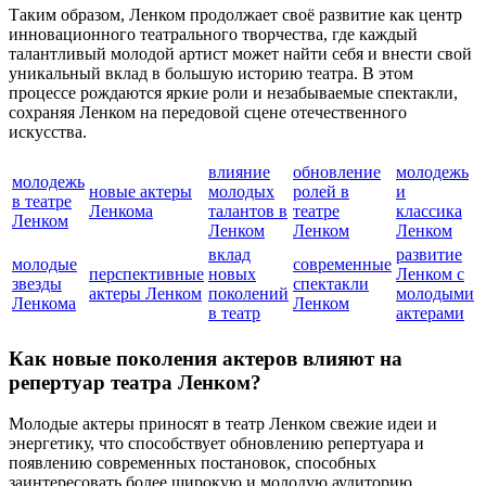
Таким образом, Ленком продолжает своё развитие как центр
инновационного театрального творчества, где каждый
талантливый молодой артист может найти себя и внести свой
уникальный вклад в большую историю театра. В этом
процессе рождаются яркие роли и незабываемые спектакли,
сохраняя Ленком на передовой сцене отечественного
искусства.
влияние
обновление
молодежь
молодежь
новые актеры
молодых
ролей в
и
в театре
Ленкома
талантов в
театре
классика
Ленком
Ленком
Ленком
Ленком
вклад
развитие
молодые
современные
перспективные
новых
Ленком с
звезды
спектакли
актеры Ленком
поколений
молодыми
Ленкома
Ленком
в театр
актерами
Как новые поколения актеров влияют на
репертуар театра Ленком?
Молодые актеры приносят в театр Ленком свежие идеи и
энергетику, что способствует обновлению репертуара и
появлению современных постановок, способных
заинтересовать более широкую и молодую аудиторию.