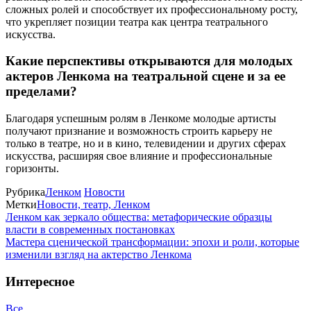
сложных ролей и способствует их профессиональному росту,
что укрепляет позиции театра как центра театрального
искусства.
Какие перспективы открываются для молодых
актеров Ленкома на театральной сцене и за ее
пределами?
Благодаря успешным ролям в Ленкоме молодые артисты
получают признание и возможность строить карьеру не
только в театре, но и в кино, телевидении и других сферах
искусства, расширяя свое влияние и профессиональные
горизонты.
Рубрика
Ленком
Новости
Метки
Новости, театр, Ленком
Ленком как зеркало общества: метафорические образцы
власти в современных постановках
Мастера сценической трансформации: эпохи и роли, которые
изменили взгляд на актерство Ленкома
Интересное
Все