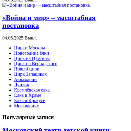
«Война и мир» – масштабная
постановка
04.05.2025
Выкл.
Цирки Москвы
Новогодние ёлки
Цирк на Цветном
Цирк на Вернадского
Новый цирк
Цирк Запашных
Аквамарин
Лунтик
Кремлёвская елка
Елка в Храме
Елка в Крокусе
Москвариум
Популярные записи
Московский театр детской книги