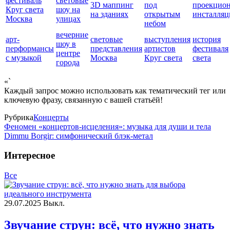
фестиваль
световые
3D маппинг
под
проекцио
Круг света
шоу на
на зданиях
открытым
инсталляц
Москва
улицах
небом
вечерние
арт-
световые
выступления
история
шоу в
перформансы
представления
артистов
фестиваля
центре
с музыкой
Москва
Круг света
света
города
«`
Каждый запрос можно использовать как тематический тег или
ключевую фразу, связанную с вашей статьёй!
Рубрика
Концерты
Феномен «концертов-исцеления»: музыка для души и тела
Dimmu Borgir: симфонический блэк-метал
Интересное
Все
29.07.2025
Выкл.
Звучание струн: всё, что нужно знать