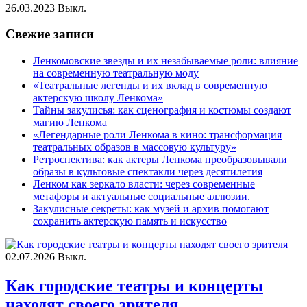
26.03.2023
Выкл.
Свежие записи
Ленкомовские звезды и их незабываемые роли: влияние
на современную театральную моду
«Театральные легенды и их вклад в современную
актерскую школу Ленкома»
Тайны закулисья: как сценография и костюмы создают
магию Ленкома
«Легендарные роли Ленкома в кино: трансформация
театральных образов в массовую культуру»
Ретроспектива: как актеры Ленкома преобразовывали
образы в культовые спектакли через десятилетия
Ленком как зеркало власти: через современные
метафоры и актуальные социальные аллюзии.
Закулисные секреты: как музей и архив помогают
сохранить актерскую память и искусство
02.07.2026
Выкл.
Как городские театры и концерты
находят своего зрителя