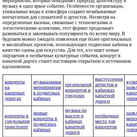
мероприятий, который объединяет природу, архитектуру и
музыку в одно яркое событие. Особенности организации,
уникальные виды и атмосфера создают незабываемые
впечатления для слушателей и артистов. Несмотря на
определенные вызовы, связанные с техническими и
логистическими аспектами, этот формат продолжает
развиваться и завоевывать популярность по всему миру. В
будущем можно ожидать появления еще более оригинальных
и масштабных проектов, использующих подвесные кабины в
качестве сцены для искусства. Для тех, кто ищет новые
ощущения и необычные культурные события, концерт в
канатной дороге станет настоящим открытием и источником
вдохновения.
выступления
концерты
музыкальные
куль
организация
артистов в
на
мероприятия
разв
концертов в
кабинках
канатных
в подвесных
кана
гондолах
канатной
дорогах
кабинах
доро
дороги
музыка на
живые
разв
концерты в
высоте в
необычные
концерты в
меро
гондольном
кабинах
места для
подвесных
кана
транспорте
канатной
концертов
кабинах
доро
дороги