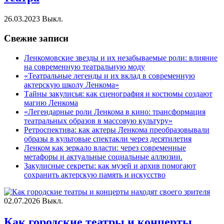
26.03.2023
Выкл.
Свежие записи
Ленкомовские звезды и их незабываемые роли: влияние
на современную театральную моду
«Театральные легенды и их вклад в современную
актерскую школу Ленкома»
Тайны закулисья: как сценография и костюмы создают
магию Ленкома
«Легендарные роли Ленкома в кино: трансформация
театральных образов в массовую культуру»
Ретроспектива: как актеры Ленкома преобразовывали
образы в культовые спектакли через десятилетия
Ленком как зеркало власти: через современные
метафоры и актуальные социальные аллюзии.
Закулисные секреты: как музей и архив помогают
сохранить актерскую память и искусство
02.07.2026
Выкл.
Как городские театры и концерты