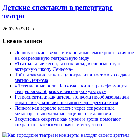
Детские спектакли в репертуаре
театра
26.03.2023
Выкл.
Свежие записи
Ленкомовские звезды и их незабываемые роли: влияние
на современную театральную моду
«Театральные легенды и их вклад в современную
актерскую школу Ленкома»
Тайны закулисья: как сценография и костюмы создают
магию Ленкома
«Легендарные роли Ленкома в кино: трансформация
театральных образов в массовую культуру»
Ретроспектива: как актеры Ленкома преобразовывали
образы в культовые спектакли через десятилетия
Ленком как зеркало власти: через современные
метафоры и актуальные социальные аллюзии.
Закулисные секреты: как музей и архив помогают
сохранить актерскую память и искусство