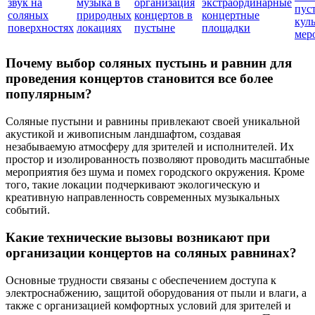
звук на
музыка в
организация
экстраординарные
пус
соляных
природных
концертов в
концертные
кул
поверхностях
локациях
пустыне
площадки
мер
Почему выбор соляных пустынь и равнин для
проведения концертов становится все более
популярным?
Соляные пустыни и равнины привлекают своей уникальной
акустикой и живописным ландшафтом, создавая
незабываемую атмосферу для зрителей и исполнителей. Их
простор и изолированность позволяют проводить масштабные
мероприятия без шума и помех городского окружения. Кроме
того, такие локации подчеркивают экологическую и
креативную направленность современных музыкальных
событий.
Какие технические вызовы возникают при
организации концертов на соляных равнинах?
Основные трудности связаны с обеспечением доступа к
электроснабжению, защитой оборудования от пыли и влаги, а
также с организацией комфортных условий для зрителей и