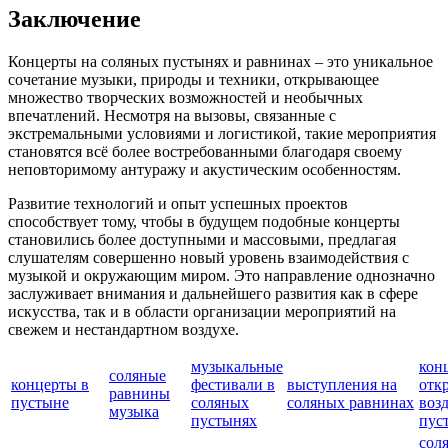
Заключение
Концерты на соляных пустынях и равнинах – это уникальное
сочетание музыки, природы и техники, открывающее
множество творческих возможностей и необычных
впечатлений. Несмотря на вызовы, связанные с
экстремальными условиями и логистикой, такие мероприятия
становятся всё более востребованными благодаря своему
неповторимому антуражу и акустическим особенностям.
Развитие технологий и опыт успешных проектов
способствует тому, чтобы в будущем подобные концерты
становились более доступными и массовыми, предлагая
слушателям совершенно новый уровень взаимодействия с
музыкой и окружающим миром. Это направление однозначно
заслуживает внимания и дальнейшего развития как в сфере
искусства, так и в области организации мероприятий на
свежем и нестандартном воздухе.
музыкальные
кон
соляные
концерты в
фестивали в
выступления на
отк
равнины
пустыне
соляных
соляных равнинах
возд
музыка
пустынях
пус
сол