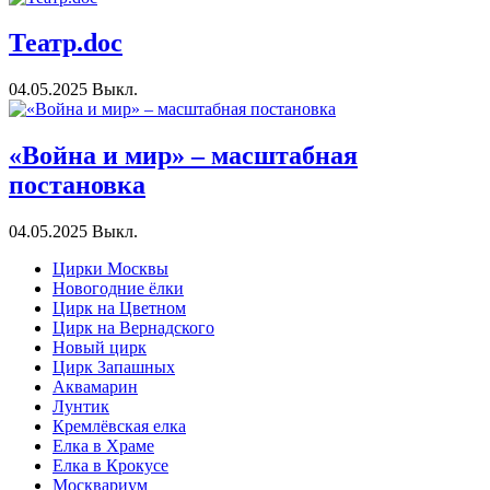
Театр.doc
04.05.2025
Выкл.
«Война и мир» – масштабная
постановка
04.05.2025
Выкл.
Цирки Москвы
Новогодние ёлки
Цирк на Цветном
Цирк на Вернадского
Новый цирк
Цирк Запашных
Аквамарин
Лунтик
Кремлёвская елка
Елка в Храме
Елка в Крокусе
Москвариум