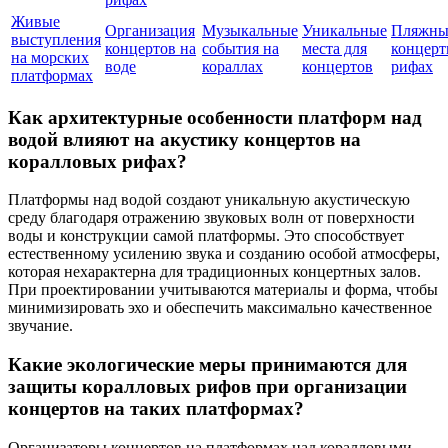
Живые
Организация
Музыкальные
Уникальные
Пляжны
выступления
концертов на
события на
места для
концерт
на морских
воде
кораллах
концертов
рифах
платформах
Как архитектурные особенности платформ над
водой влияют на акустику концертов на
коралловых рифах?
Платформы над водой создают уникальную акустическую
среду благодаря отражению звуковых волн от поверхности
воды и конструкции самой платформы. Это способствует
естественному усилению звука и созданию особой атмосферы,
которая нехарактерна для традиционных концертных залов.
При проектировании учитываются материалы и форма, чтобы
минимизировать эхо и обеспечить максимально качественное
звучание.
Какие экологические меры принимаются для
защиты коралловых рифов при организации
концертов на таких платформах?
Организаторы концертов на платформах над коралловыми