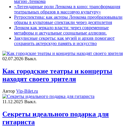
магию Ленкома
«Легендарные роли Ленкома в кино: трансформация
театральных образов в массовую культуру»
Ретроспектива: как актеры Ленкома преобразовывали
образы в культовые спектакли через десятилетия
Ленком как зеркало власти: через современные
метафоры и актуальные социальные аллюзии.
Закулисные секреты: как музей и архив помогают
сохранить актерскую память и искусство
02.07.2026
Выкл.
Как городские театры и концерты
находят своего зрителя
Автор
Vip-Bilet.ru
11.12.2025
Выкл.
Секреты идеального подарка для
гитариста