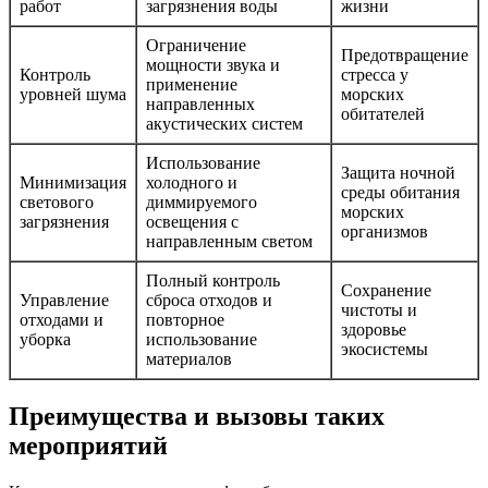
работ
загрязнения воды
жизни
Ограничение
Предотвращение
мощности звука и
Контроль
стресса у
применение
уровней шума
морских
направленных
обитателей
акустических систем
Использование
Защита ночной
Минимизация
холодного и
среды обитания
светового
диммируемого
морских
загрязнения
освещения с
организмов
направленным светом
Полный контроль
Сохранение
Управление
сброса отходов и
чистоты и
отходами и
повторное
здоровье
уборка
использование
экосистемы
материалов
Преимущества и вызовы таких
мероприятий