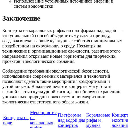
Использование устойчивых источников энергии и
систем водоочистки
Заключение
Концерты на коралловых рифах на платформах над водой —
это уникальный способ объединить музыку и природу,
создавая впечатляющие культурные события с минимальным
воздействием на окружающую среду. Несмотря на
технические и организационные сложности, развитие этого
направления открывает новые горизонты для творческих
проектов и экологического сознания.
Соблюдение требований экологической безопасности,
использование современных материалов и технологий
позволяют сделать такие мероприятия комфортными и
устойчивыми. В дальнейшем эти концерты могут стать
важной частью культурной жизни, способствуя сохранению
уникальных природных экосистем и популяризации
экологически ответственного образа жизни.
Мероприятия
Платформы
Коралловые
Концерт
Концерты на
на
над водой для
рифы и
экзотич
воде
коралловых
концертов
музыка
локация
рифах