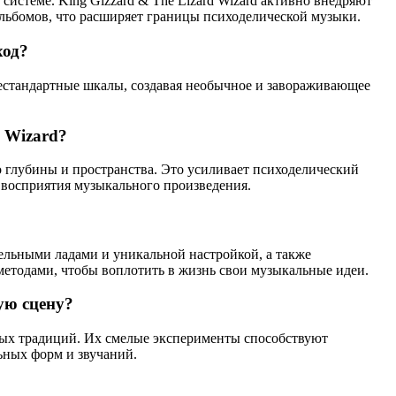
истеме. King Gizzard & The Lizard Wizard активно внедряют
альбомов, что расширяет границы психоделической музыки.
ход?
нестандартные шкалы, создавая необычное и завораживающее
 Wizard?
 глубины и пространства. Это усиливает психоделический
 восприятия музыкального произведения.
тельными ладами и уникальной настройкой, а также
етодами, чтобы воплотить в жизнь свои музыкальные идеи.
ую сцену?
ных традиций. Их смелые эксперименты способствуют
ьных форм и звучаний.