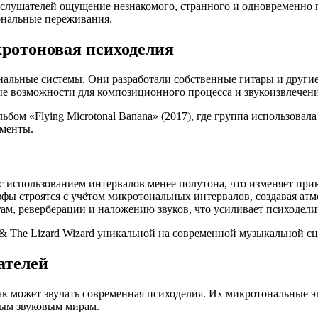
лушателей ощущение незнакомого, странного и одновременно пр
ональные переживания.
кротоновая психоделия
ональные системы. Они разработали собственные гитары и друг
е возможности для композиционного процесса и звукоизвлечени
ом «Flying Microtonal Banana» (2017), где группа использовал
ументы.
 использованием интервалов менее полутона, что изменяет прив
ы строятся с учётом микротональных интервалов, создавая атмо
ам, реверберации и наложению звуков, что усиливает психодел
 The Lizard Wizard уникальной на современной музыкальной сц
ателей
как может звучать современная психоделия. Их микротональные
вым звуковым мирам.