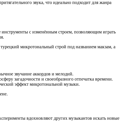
итягательного звука, что идеально подходит для жанра
ие инструменты с изменённым строем, позволяющим играть
я.
а турецкий микротональный строй под названием макзам, а
ычное звучание аккордов и мелодий.
сферу загадочности и своеобразного отпечатка времени.
ический эффект микротональной музыки.
ене.
 эксперименты вдохновляют других музыкантов искать новые