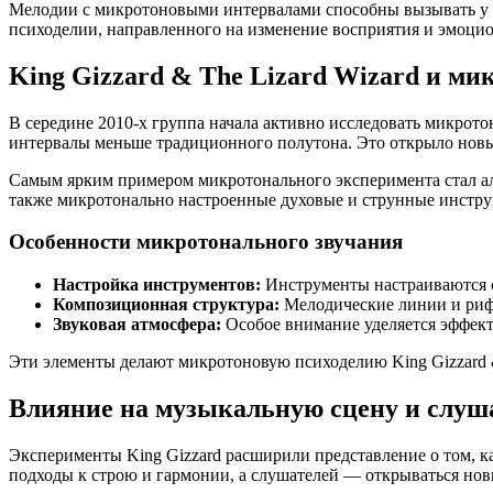
Мелодии с микротоновыми интервалами способны вызывать у с
психоделии, направленного на изменение восприятия и эмоци
King Gizzard & The Lizard Wizard и ми
В середине 2010-х группа начала активно исследовать микрот
интервалы меньше традиционного полутона. Это открыло новы
Самым ярким примером микротонального эксперимента стал альб
также микротонально настроенные духовые и струнные инстр
Особенности микротонального звучания
Настройка инструментов:
Инструменты настраиваются с
Композиционная структура:
Мелодические линии и рифф
Звуковая атмосфера:
Особое внимание уделяется эффект
Эти элементы делают микротоновую психоделию King Gizzard &
Влияние на музыкальную сцену и слуш
Эксперименты King Gizzard расширили представление о том, 
подходы к строю и гармонии, а слушателей — открываться но