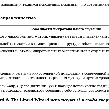
 традициям и техникой исполнения, показывая, что современны
направленностью
Особенности микротонального звучания
кого микротонального строя, уникальные гитары с изменённым 
ьной психоделии в композиционной структуре, объединение пов
мешения с нотками микротональных экспериментов в отдельных
ождении и развитии микротональной психоделии в современной м
е горизонты и возможность переживая музыку на другом уровн
 или жанр, а целое движение, учитывающее исторические тради
а продолжает развиваться, соединяя в себе устоявшиеся формы 
d & The Lizard Wizard используют её в своём твор