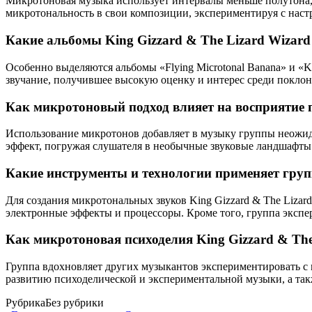
Микротоновая музыка использует интервалы меньше полутона, 
микротональность в свои композиции, экспериментируя с наст
Какие альбомы King Gizzard & The Lizard Wizar
Особенно выделяются альбомы «Flying Microtonal Banana» и «
звучание, получившее высокую оценку и интерес среди покло
Как микротоновый подход влияет на восприятие п
Использование микротонов добавляет в музыку группы неожида
эффект, погружая слушателя в необычные звуковые ландшафты
Какие инструменты и технологии применяет гру
Для создания микротональных звуков King Gizzard & The Liza
электронные эффекты и процессоры. Кроме того, группа эксп
Как микротоновая психоделия King Gizzard & Th
Группа вдохновляет других музыкантов экспериментировать с
развитию психоделической и экспериментальной музыки, а т
Рубрика
Без рубрики