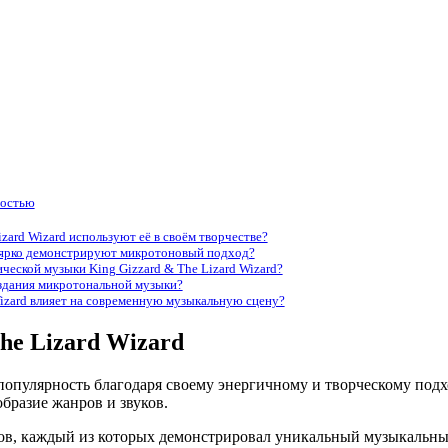
ностью
izard Wizard используют её в своём творчестве?
е ярко демонстрируют микротоновый подход?
ческой музыки King Gizzard & The Lizard Wizard?
оздания микротональной музыки?
Wizard влияет на современную музыкальную сцену?
he Lizard Wizard
популярность благодаря своему энергичному и творческому подхо
бразие жанров и звуков.
ов, каждый из которых демонстрировал уникальный музыкальный