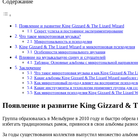
Содержание
Появление и развитие King Gizzard & The Lizard Wizard
Секрет успеха и постоянное экспериментирование
Что такое микротоновая музыка?
Микротональность и психоделия
King Gizzard & The Lizard Wizard и микротоновая психоделия
Особенности микротонального звучания
Влияние на музыкальную сцену и слушателей
Таблица: Основные альбомы с микротональной направлен
Заключение
Что такое микротоновая музыка и как King Gizzard & The L
Какие альбомы King Gizzard & The Lizard Wizard наиболе
Как микротоновый подход влияет на восприятие психодели
Какие инструменты и технологии применяет группа для с
Как микротоновая психоделия King Gizzard & The Lizard 
Появление и развитие King Gizzard & T
Группа образовалась в Мельбурне в 2010 году и быстро обрела 
избегать традиционных рамок, привнося в свои альбомы разноо
За годы существования коллектив выпустил множество альбом