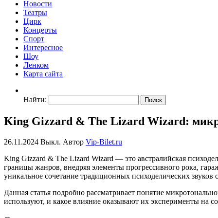
Новости
Театры
Цирк
Концерты
Спорт
Интересное
Шоу
Ленком
Карта сайта
Найти:
King Gizzard & The Lizard Wizard: мик
26.11.2024
Выкл.
Автор
Vip-Bilet.ru
King Gizzard & The Lizard Wizard — это австралийская психо
границы жанров, внедряя элементы прогрессивного рока, гара
уникальное сочетание традиционных психоделических звуков
Данная статья подробно рассматривает понятие микротональной
используют, и какое влияние оказывают их эксперименты на 