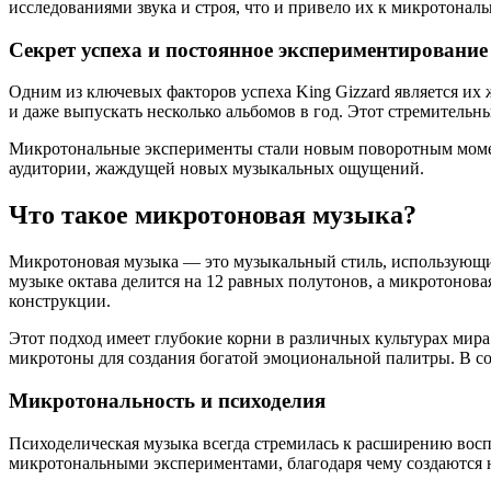
исследованиями звука и строя, что и привело их к микротона
Секрет успеха и постоянное экспериментирование
Одним из ключевых факторов успеха King Gizzard является их
и даже выпускать несколько альбомов в год. Этот стремительн
Микротональные эксперименты стали новым поворотным момент
аудитории, жаждущей новых музыкальных ощущений.
Что такое микротоновая музыка?
Микротоновая музыка — это музыкальный стиль, использующи
музыке октава делится на 12 равных полутонов, а микротонова
конструкции.
Этот подход имеет глубокие корни в различных культурах мира
микротоны для создания богатой эмоциональной палитры. В с
Микротональность и психоделия
Психоделическая музыка всегда стремилась к расширению вос
микротональными экспериментами, благодаря чему создаются 