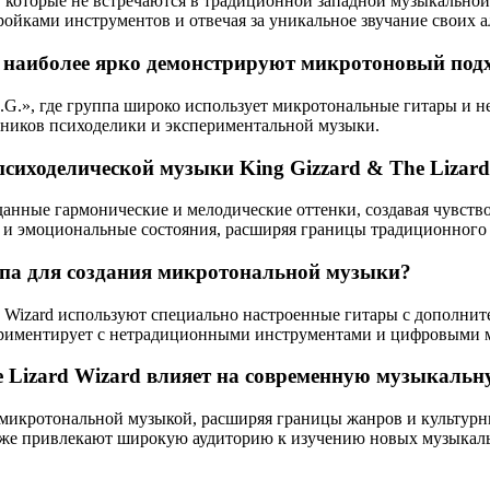
которые не встречаются в традиционной западной музыкальной с
ройками инструментов и отвечая за уникальное звучание своих 
d наиболее ярко демонстрируют микротоновый под
K.G.», где группа широко использует микротональные гитары и 
нников психоделики и экспериментальной музыки.
сиходелической музыки King Gizzard & The Lizard
нные гармонические и мелодические оттенки, создавая чувство
 и эмоциональные состояния, расширяя границы традиционного
ппа для создания микротональной музыки?
rd Wizard используют специально настроенные гитары с дополни
ериментирует с нетрадиционными инструментами и цифровыми м
e Lizard Wizard влияет на современную музыкальн
 микротональной музыкой, расширяя границы жанров и культур
акже привлекают широкую аудиторию к изучению новых музыкал