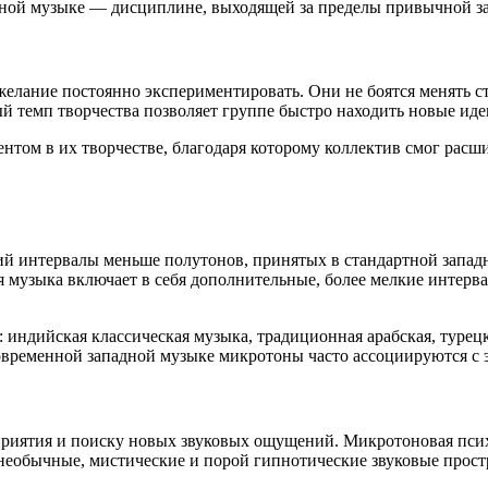
льной музыке — дисциплине, выходящей за пределы привычной з
 желание постоянно экспериментировать. Они не боятся менять 
ый темп творчества позволяет группе быстро находить новые иде
ом в их творчестве, благодаря которому коллектив смог расши
й интервалы меньше полутонов, принятых в стандартной запад
я музыка включает в себя дополнительные, более мелкие интерв
: индийская классическая музыка, традиционная арабская, туре
овременной западной музыке микротоны часто ассоциируются с
приятия и поиску новых звуковых ощущений. Микротоновая псих
необычные, мистические и порой гипнотические звуковые прост