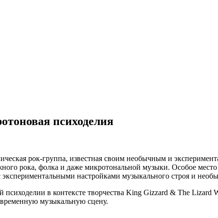
ротоновая психоделия
делическая рок-группа, известная своим необычным и экспериме
жного рока, фолка и даже микротональной музыки. Особое место
 с экспериментальными настройками музыкального строя и нео
 психоделии в контексте творчества King Gizzard & The Lizard 
современную музыкальную сцену.