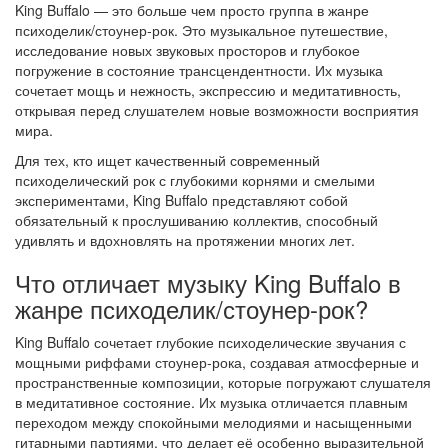
King Buffalo — это больше чем просто группа в жанре
психоделик/стоунер-рок. Это музыкальное путешествие,
исследование новых звуковых просторов и глубокое
погружение в состояние трансцендентности. Их музыка
сочетает мощь и нежность, экспрессию и медитативность,
открывая перед слушателем новые возможности восприятия
мира.
Для тех, кто ищет качественный современный
психоделический рок с глубокими корнями и смелыми
экспериментами, King Buffalo представляют собой
обязательный к прослушиванию коллектив, способный
удивлять и вдохновлять на протяжении многих лет.
Что отличает музыку King Buffalo в
жанре психоделик/стоунер-рок?
King Buffalo сочетает глубокие психоделические звучания с
мощными риффами стоунер-рока, создавая атмосферные и
пространственные композиции, которые погружают слушателя
в медитативное состояние. Их музыка отличается плавным
переходом между спокойными мелодиями и насыщенными
гитарными партиями, что делает её особенно выразительной