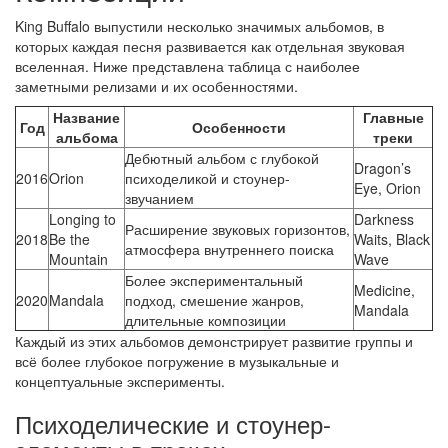
King Buffalo выпустили несколько значимых альбомов, в
которых каждая песня развивается как отдельная звуковая
вселенная. Ниже представлена таблица с наиболее
заметными релизами и их особенностями.
Название
Главные
Год
Особенности
альбома
треки
Дебютный альбом с глубокой
Dragon’s
2016
Orion
психоделикой и стоунер-
Eye, Orion
звучанием
Longing to
Darkness
Расширение звуковых горизонтов,
2018
Be the
Waits, Black
атмосфера внутреннего поиска
Mountain
Wave
Более экспериментальный
Medicine,
2020
Mandala
подход, смешение жанров,
Mandala
длительные композиции
Каждый из этих альбомов демонстрирует развитие группы и
всё более глубокое погружение в музыкальные и
концептуальные эксперименты.
Психоделические и стоунер-