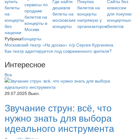
купить
Где найти
Покупка
Сайты без
сервисы по
билеты
дешевле
билетов на
комиссии
продаже
на
билеты на
концерты
для покупки
билетов на
концерты
московские
напрямую у
концертных
концерты в
без
концерты
организаторов
билетов
Москве
наценки
Рубрика
Концерты
Московский театр «На досках» п/р Сергея Кургиняна
Как театр адаптируется под современного зрителя?
Интересное
Все
29.07.2025
Выкл.
Звучание струн: всё, что
нужно знать для выбора
идеального инструмента