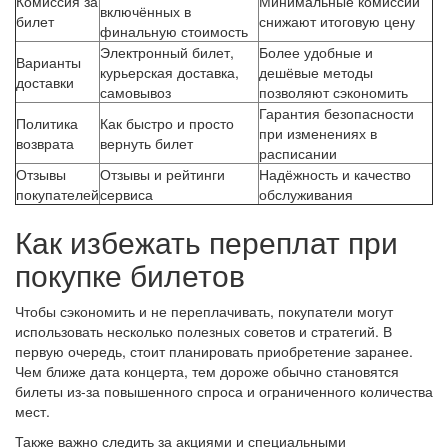
Комиссия за
Минимальные комиссии
включённых в
билет
снижают итоговую цену
финальную стоимость
Электронный билет,
Более удобные и
Варианты
курьерская доставка,
дешёвые методы
доставки
самовывоз
позволяют сэкономить
Гарантия безопасности
Политика
Как быстро и просто
при изменениях в
возврата
вернуть билет
расписании
Отзывы
Отзывы и рейтинги
Надёжность и качество
покупателей
сервиса
обслуживания
Как избежать переплат при
покупке билетов
Чтобы сэкономить и не переплачивать, покупатели могут
использовать несколько полезных советов и стратегий. В
первую очередь, стоит планировать приобретение заранее.
Чем ближе дата концерта, тем дороже обычно становятся
билеты из-за повышенного спроса и ограниченного количества
мест.
Также важно следить за акциями и специальными