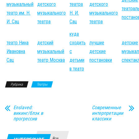
музыкальный
детского
театра
детского
театрал
театр им. Н.
музыкального
Н. И.
музыкального
постано
И. Сац
театра
Сац
театра
куда
театр Нина
детский
сходить
лучшие
детские
Ивановна
музыкальный
с
детские
музыкал
Сац
театр Москва
детьми
постановки
спектак
в театр
Рубрика
Театры
Enslaved:
Современные
викинг/блэк в
интерпретации
прогрессив
классики
Все