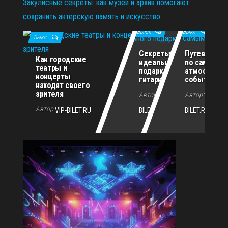
Закулисные секреты: как музей и архив помогают
сохранить актерскую память и искусство
11.12.2025
29.10.2025
02.07.2026
Выкл.
Выкл.
Выкл.
Секреты
Путеводите
Как городские
идеального
по самым
театры и
подарка для
атмосферн
концерты
гитариста
событиям г
находят своего
зрителя
Автор
Автор
VIP-
VIP-
Автор
VIP-BILET.RU
BILET.RU
BILET.RU