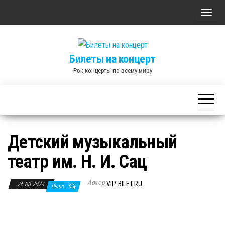
Skip
П
to
о
the
к
content
Билеты на концерт
а
Рок-концерты по всему миру
з
а
т
ь
/
Детский музыкальный
С
театр им. Н. И. Сац
к
р
Автор
ы
VIP-BILET.RU
26.08.2024
Выкл.
т
ь