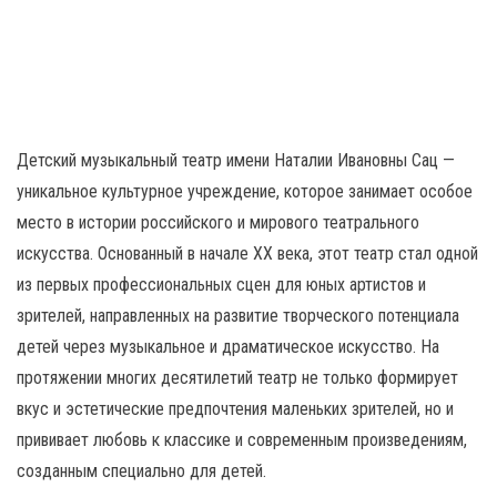
н
а
в
и
г
а
Детский музыкальный театр имени Наталии Ивановны Сац —
ц
уникальное культурное учреждение, которое занимает особое
и
место в истории российского и мирового театрального
ю
искусства. Основанный в начале XX века, этот театр стал одной
из первых профессиональных сцен для юных артистов и
зрителей, направленных на развитие творческого потенциала
детей через музыкальное и драматическое искусство. На
протяжении многих десятилетий театр не только формирует
вкус и эстетические предпочтения маленьких зрителей, но и
прививает любовь к классике и современным произведениям,
созданным специально для детей.