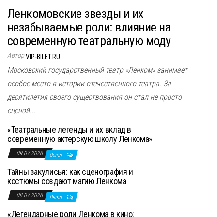
Ленкомовские звезды и их
незабываемые роли: влияние на
современную театральную моду
Автор
VIP-BILET.RU
Московский государственный театр «Ленком» занимает
особое место в истории отечественного театра. За
десятилетия своего существования он стал не просто
сценой...
«Театральные легенды и их вклад в
современную актерскую школу Ленкома»
09.07.2026
Выкл.
Тайны закулисья: как сценография и
костюмы создают магию Ленкома
08.07.2026
Выкл.
«Легендарные роли Ленкома в кино: