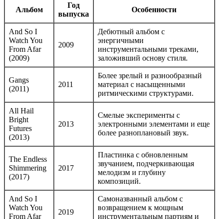
Год
Альбом
Особенности
выпуска
And So I
Дебютный альбом с
Watch You
энергичными
2009
From Afar
инструментальными треками,
(2009)
заложивший основу стиля.
Более зрелый и разнообразный
Gangs
2011
материал с насыщенными
(2011)
ритмическими структурами.
All Hail
Смелые эксперименты с
Bright
2013
электронными элементами и еще
Futures
более разноплановый звук.
(2013)
Пластинка с обновленным
The Endless
звучанием, подчеркивающая
Shimmering
2017
мелодизм и глубину
(2017)
композиций.
And So I
Самоназванный альбом с
Watch You
возвращением к мощным
2019
From Afar
инструментальным партиям и