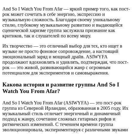
And So I Watch You From Afar — яркий пример того, как пост-
рок может сочетать в себе энергию, экспрессию и
музыкальную сложность. Благодаря своему уникальному
стилю, глубокому музыкальному развитию и выдающейся
сценической харизме группа заслужила признание как
критиков, так и слушателей по всему миру.
Их творчество — это отличный выбор для тех, кто ищет в
музыке не просто фоновое сопровождение, а настоящий
эмоциональный заряд и мощный драйв. ASIWYFA
продолжают вдохновлять и удивлять, подтверждая, что пост-
рок — это живой, развивающийся жанр с огромным
потенциалом для экспериментов и самовыражения.
Какова история и развитие группы And So I
Watch You From Afar?
And So I Watch You From Afar (ASIWYFA) — это пост-рок
группа из Северной Ирландии, образованная в 2005 году. Их
музыкальный стиль отличает энергичный и динамичный
подход к жанру, сочетание сложных гитарных рифов и
ритмических изменений. С течением времени группа
эволюционировала, экспериментируя с различными звуками