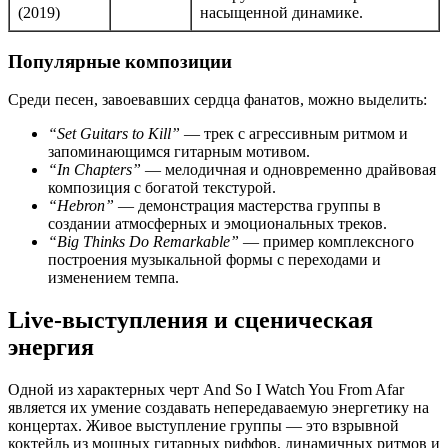
(2019)
насыщенной динамике.
Популярные композиции
Среди песен, завоевавших сердца фанатов, можно выделить:
“Set Guitars to Kill”
— трек с агрессивным ритмом и
запоминающимся гитарным мотивом.
“In Chapters”
— мелодичная и одновременно драйвовая
композиция с богатой текстурой.
“Hebron”
— демонстрация мастерства группы в
создании атмосферных и эмоциональных треков.
“Big Thinks Do Remarkable”
— пример комплексного
построения музыкальной формы с переходами и
изменением темпа.
Live-выступления и сценическая
энергия
Одной из характерных черт And So I Watch You From Afar
является их умение создавать непередаваемую энергетику на
концертах. Живое выступление группы — это взрывной
коктейль из мощных гитарных риффов, динамичных ритмов и