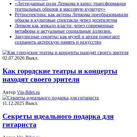
«Легендарные роли Ленкома в кино: трансформация
театральных образов в массовую культуру»
Ретроспектива: как актеры Ленкома преобразовывали
образы в культовые спектакли через десятилетия
Ленком как зеркало власти: через современные
метафоры и актуальные социальные аллюзии.
Закулисные секреты: как музей и архив помогают
сохранить актерскую память и искусство
02.07.2026
Выкл.
Как городские театры и концерты
находят своего зрителя
Автор
Vip-Bilet.ru
11.12.2025
Выкл.
Секреты идеального подарка для
гитариста